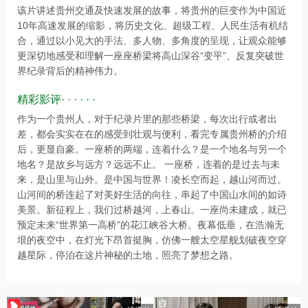
该片讲述贵州交通及快速发展的故事，将贵州的巨变作为中国近
10年高速发展的缩影，将历史文化、超级工程、人民生活有机结
合，通过以小见大的手法、多人物、多角度的呈现，让观众能够
更深切地感受和理解一座座桥梁将高山深谷“变平”、反复突破世
界纪录背后的精神伟力。
精彩影评· · · · · ·
作为一个贵州人，对于纪录片里的那些桥梁，每次出行或者出
差，都会实实在在的感受到壮观与便利，看完专属贵州桥的介绍
后，更显自豪。一座桥的两端，连着什么？是一个地名与另一个
地名？是故乡与远方？远远不止。 一座桥，连着的是过去与未
来，是山里与山外。是中国与世界！凌长空而起，越山河而过。
山河间的桥连起了对美好生活的向往，串起了中国山水间的如诗
美景。新征程上，我们过桥越河，上春山。一座尚未建成，就已
预定未来“世界第一高桥”的花江峡谷大桥。夜幕低垂，在浩瀚无
垠的夜空中，在灯光下昂首挺胸，仿佛一艘太空星舰划破夜空穿
越星际，停泊在这片神秘的土地，照亮了梦想之路。