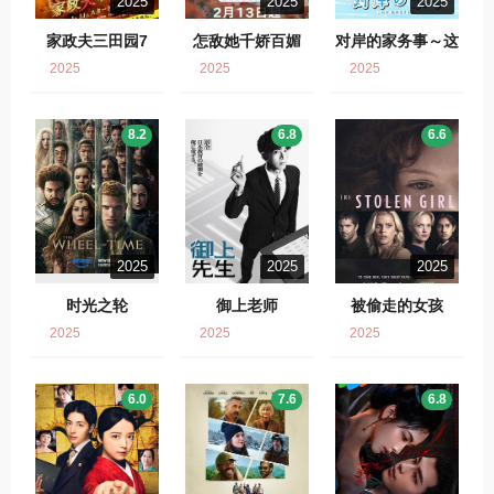
2025
2025
2025
家政夫三田园7
怎敌她千娇百媚
对岸的家务事～这
就是我的生存之
2025
2025
2025
道！～
8.2
6.8
6.6
2025
2025
2025
时光之轮
御上老师
被偷走的女孩
2025
2025
2025
6.0
7.6
6.8