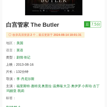
白宫管家 The Butler
豆
7.5分
收录高清资源
2
个，最后更新于
2024-08-14 18:01:31
地区：
美国
语言：
英语
类型：
剧情
传记
上映：
2013-08-16
片长：
132分钟
导演：
李·丹尼尔斯
主演：
福里斯特·惠特克
奥普拉·温弗瑞
大卫·奥伊罗
小库珀·古丁
玛丽亚·凯莉
标签：