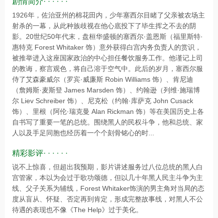
剧情简介· · · · · ·
1926年，佐治亚州的棉花田内，少年塞西尔目睹了父亲被农场主
射杀的一幕，从此种族歧视在他心底投下了毕生挥之不去的阴
影。20世纪50年代末，盘桓华盛顿的塞西尔·盖恩斯（福里斯特·
惠特克 Forest Whitaker 饰）意外获得白宫内务负责人的赏识，
被推举进入这座国家政治的中心担任餐饮服务工作。他谨记上司
的教诲，察言观色，将自己溶于空气中。此后的岁月，塞西尔服
侍了艾森豪威尔（罗宾·威廉斯 Robin Williams 饰）、肯尼迪
（詹姆斯·麦斯登 James Marsden 饰）、约翰逊（列维·施瑞博
尔 Liev Schreiber 饰）、尼克松（约翰·库萨克 John Cusack
饰）、里根（阿伦·瑞克曼 Alan Rickman 饰）等在美国历史上各
自书写了重要一笔的总统。围绕黑人的民权斗争，他和总统、家
人以及手足同胞也经历着一个个刻骨铭心的时...
精彩影评· · · · · ·
说不上惊喜，但超出我预期，影片讲述服务过八位总统的黑人白
宫管家，本以为会过于歌功颂德，但以几十年黑人民主斗争为主
线、父子关系为辅线，Forest Whitaker饰演的男主角对当局的态
度从盲从、怀疑、否定再到肯定，形成完整故事线，对黑人不公
待遇的表现也不像《The Help》过于美化。