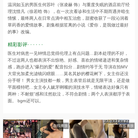
温润如玉的男医生何苏叶（张凌赫 饰）与重度失眠的酒店前厅经
理沈惜凡（徐若晗 饰），在一次次看诊和生活中不期而遇并暗生
情愫，最终两人在日常点滴中相互治愈，甜蜜收获了一段沁润着
草药香的爱情故事。剧集根据笙离的小说《爱你，是我做过最好
的事》改编。
精彩影评· · · · · ·
医生对病患一见钟情总觉得伦理上有点问题…剧本处理的不好，
不过这两人也都表演不出惊艳、好感、喜欢的情绪递进和复杂情
感，跑步进入“爆烈的爱” 配音扣分…剧情约等于无 导演在拍MV
大背光加柔光滤镜闪瞎眼……莫名其妙的樱花树下，女主你还没
分手呀！ 男女主演技都一般，男主表管后就是无限平淡，还是做
平面模特吧…女主令人龇牙咧嘴的演技水平，情绪表达好像只有
两种：不耐烦”感和泫然欲泣，不符合剧情；两个人表演都浮于表
面。 bgm还可以。