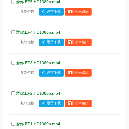
爱你.EP5.HD1080p.mp4
复制链接
迅雷下载
小米路由
爱你.EP4.HD1080p.mp4
复制链接
迅雷下载
小米路由
爱你.EP3.HD1080p.mp4
复制链接
迅雷下载
小米路由
爱你.EP2.HD1080p.mp4
复制链接
迅雷下载
小米路由
爱你.EP1.HD1080p.mp4