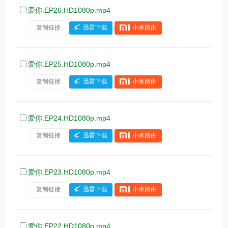
爱你.EP26.HD1080p.mp4
复制链接
迅雷下载
小米路由
爱你.EP25.HD1080p.mp4
复制链接
迅雷下载
小米路由
爱你.EP24.HD1080p.mp4
复制链接
迅雷下载
小米路由
爱你.EP23.HD1080p.mp4
复制链接
迅雷下载
小米路由
爱你.EP22.HD1080p.mp4