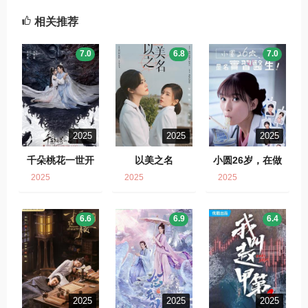
相关推荐
7.0
6.8
7.0
2025
2025
2025
千朵桃花一世开
以美之名
小圆26岁，在做
实习医生！
2025
2025
2025
6.6
6.9
6.4
2025
2025
2025