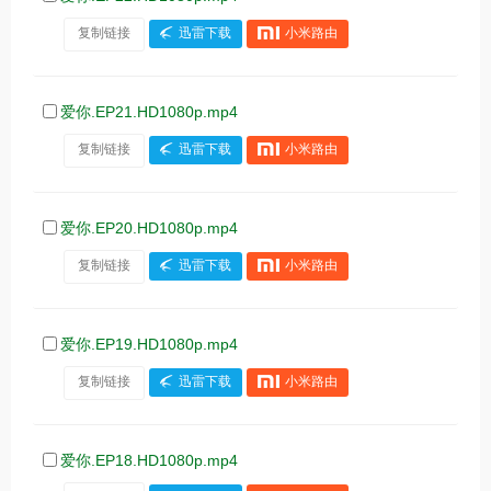
复制链接
迅雷下载
小米路由
爱你.EP21.HD1080p.mp4
复制链接
迅雷下载
小米路由
爱你.EP20.HD1080p.mp4
复制链接
迅雷下载
小米路由
爱你.EP19.HD1080p.mp4
复制链接
迅雷下载
小米路由
爱你.EP18.HD1080p.mp4