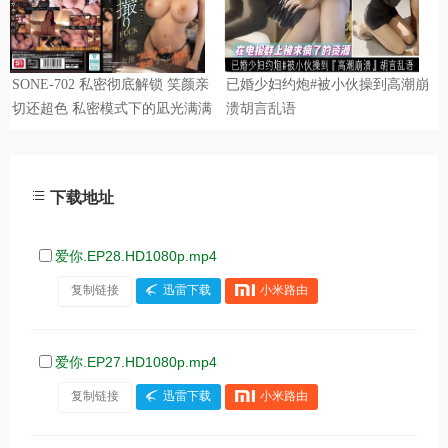
下载地址
爱你.EP28.HD1080p.mp4
复制链接
迅雷下载
小米路由
爱你.EP27.HD1080p.mp4
复制链接
迅雷下载
小米路由