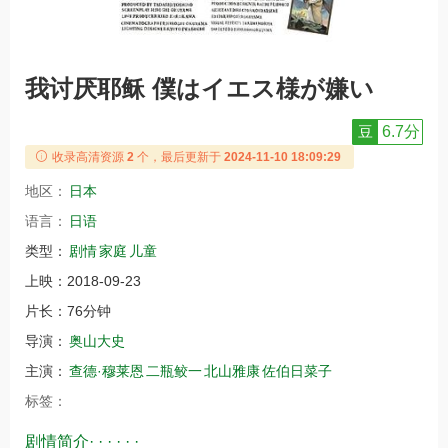
我讨厌耶稣 僕はイエス様が嫌い
豆
6.7分
收录高清资源
2
个，最后更新于
2024-11-10 18:09:29
地区：
日本
语言：
日语
类型：
剧情
家庭
儿童
上映：
2018-09-23
片长：
76分钟
导演：
奥山大史
主演：
查德·穆莱恩
二瓶鲛一
北山雅康
佐伯日菜子
标签：
剧情简介· · · · · ·