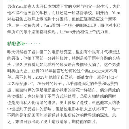
男孩Yura随家人离开日本到爱下雪的乡村与祖父一起生活，为此
他不得不适应新的学校，而且还是一所基督学校。刚开始，Yura
对被召集去敬拜上帝感到十分困惑，但他正逐渐适应这个新环
境。在一次祷告时，Yura看到一个很小的耶稣出现，而他对小耶
稣所许的每个愿望都能实现，让Yura开始相信上帝的力量。
精彩影评· · · · · ·
昨天偶然看了岩井俊二的电影研究室，里面有个很有才气和想法
的男孩，他拍了两部一分钟的短片，特别是关于雨中奔跑的长镜
头，很久没有看到如此质朴的镜头语言去描绘人物了。这个男孩
叫奥山大史。豆瓣2016年留言纷纷评论这个奥山大史未来不简
单。果不其然，2019年他拍了自己第一部处女作，就是“仆はイ
エス様が嫌い”。76分钟的片子，几乎都是固定的全景和远景拍
摄，画面纯粹的像是电影里小城市的雪花一样洁白。偶尔两处的
移动摄影，也分别做了不同方式的处理，凸显人物情感的同时，
也是奥山私人化情绪的迸发。奥山像极了是枝，虽然他本人访谈
中也提到了受岩井的影响，但是他电影本质太是枝裕和了，唯一
不同的是年纪阅历的差距通过电影所传达的世界观的深浅。总
之，难得日影出现了奥山这股清泉，期待他的新片。