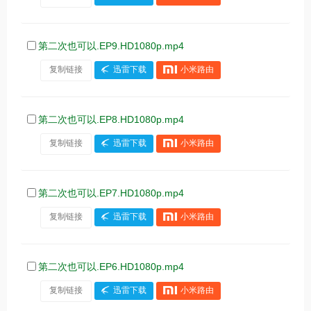
第二次也可以.EP9.HD1080p.mp4
复制链接
迅雷下载
小米路由
第二次也可以.EP8.HD1080p.mp4
复制链接
迅雷下载
小米路由
第二次也可以.EP7.HD1080p.mp4
复制链接
迅雷下载
小米路由
第二次也可以.EP6.HD1080p.mp4
复制链接
迅雷下载
小米路由