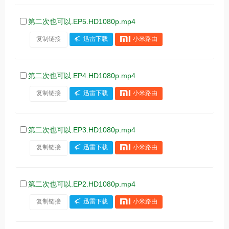
第二次也可以.EP5.HD1080p.mp4
复制链接
迅雷下载
小米路由
第二次也可以.EP4.HD1080p.mp4
复制链接
迅雷下载
小米路由
第二次也可以.EP3.HD1080p.mp4
复制链接
迅雷下载
小米路由
第二次也可以.EP2.HD1080p.mp4
复制链接
迅雷下载
小米路由