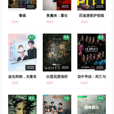
2025
2025
2025
毒镇
夜魔侠：重生
匹兹堡医护前线
2025
2025
2025
6.7
6.8
6.5
2025
2025
2025
波光和煦，夫妻良
白莲花度假村
花中寻凶：死亡与
辰
鲜花
2025
2025
2025
6.1
7.8
6.5