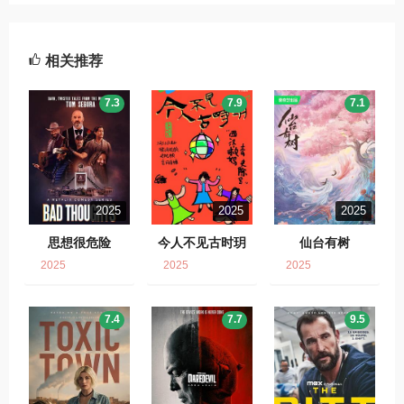
相关推荐
7.3
7.9
7.1
2025
2025
2025
思想很危险
今人不见古时玥
仙台有树
2025
2025
2025
7.4
7.7
9.5