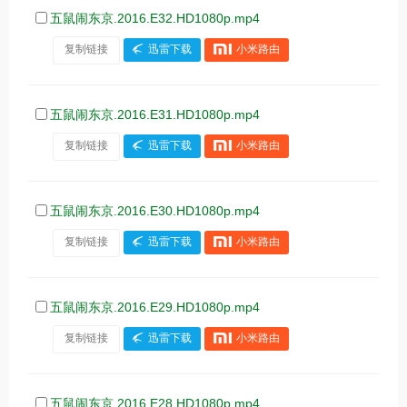
五鼠闹东京.2016.E32.HD1080p.mp4
复制链接
迅雷下载
小米路由
五鼠闹东京.2016.E31.HD1080p.mp4
复制链接
迅雷下载
小米路由
五鼠闹东京.2016.E30.HD1080p.mp4
复制链接
迅雷下载
小米路由
五鼠闹东京.2016.E29.HD1080p.mp4
复制链接
迅雷下载
小米路由
五鼠闹东京.2016.E28.HD1080p.mp4