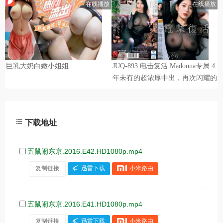
下载地址
五鼠闹东京.2016.E42.HD1080p.mp4
复制链接
迅雷下载
小米路由
五鼠闹东京.2016.E41.HD1080p.mp4
复制链接
迅雷下载
小米路由