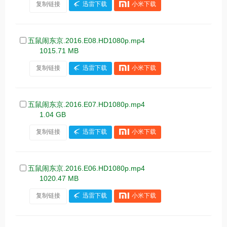
复制链接
迅雷下载
小米下载
五鼠闹东京.2016.E08.HD1080p.mp4
1015.71 MB
复制链接
迅雷下载
小米下载
五鼠闹东京.2016.E07.HD1080p.mp4
1.04 GB
复制链接
迅雷下载
小米下载
五鼠闹东京.2016.E06.HD1080p.mp4
1020.47 MB
复制链接
迅雷下载
小米下载