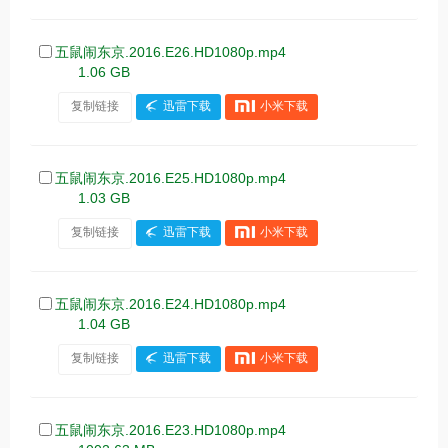
五鼠闹东京.2016.E26.HD1080p.mp4
1.06 GB
复制链接
迅雷下载
小米下载
五鼠闹东京.2016.E25.HD1080p.mp4
1.03 GB
复制链接
迅雷下载
小米下载
五鼠闹东京.2016.E24.HD1080p.mp4
1.04 GB
复制链接
迅雷下载
小米下载
五鼠闹东京.2016.E23.HD1080p.mp4