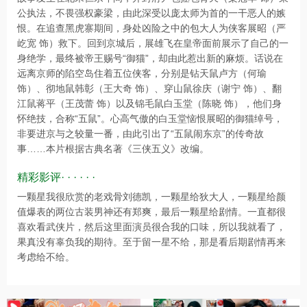
公执法，不畏强权豪梁，由此深受以庞太师为首的一干恶人的嫉
恨。在追查黑虎寨期间，身处凶险之中的包大人为侠客展昭（严
屹宽 饰）救下。回到京城后，展雄飞在皇帝面前展示了自己的一
身绝学，最终被帝王赐号“御猫”，却由此惹出新的麻烦。话说在
远离京师的陷空岛住着五位侠客，分别是钻天鼠卢方（何瑜
饰）、彻地鼠韩彰（王大奇 饰）、穿山鼠徐庆（谢宁 饰）、翻
江鼠蒋平（王茂蕾 饰）以及锦毛鼠白玉堂（陈晓 饰），他们身
怀绝技，合称“五鼠”。心高气傲的白玉堂恼恨展昭的御猫绰号，
非要进京与之较量一番，由此引出了“五鼠闹东京”的传奇故
事……本片根据古典名著《三侠五义》改编。
精彩影评· · · · · ·
一颗星我很欣赏的老戏骨刘德凯，一颗星给狄大人，一颗星给颜
值爆表的两位古装男神还有郑爽，最后一颗星给剧情。一直都很
喜欢看武侠片，然后这里面演员很合我的口味，所以我就看了，
果真没有辜负我的期待。至于留一星不给，那是看后期剧情再来
考虑给不给。