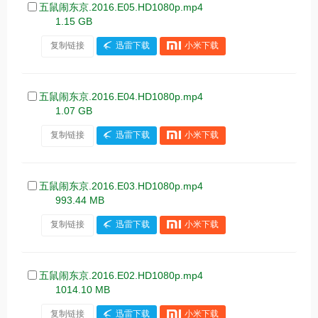
五鼠闹东京.2016.E05.HD1080p.mp4
1.15 GB
复制链接
迅雷下载
小米下载
五鼠闹东京.2016.E04.HD1080p.mp4
1.07 GB
复制链接
迅雷下载
小米下载
五鼠闹东京.2016.E03.HD1080p.mp4
993.44 MB
复制链接
迅雷下载
小米下载
五鼠闹东京.2016.E02.HD1080p.mp4
1014.10 MB
复制链接
迅雷下载
小米下载