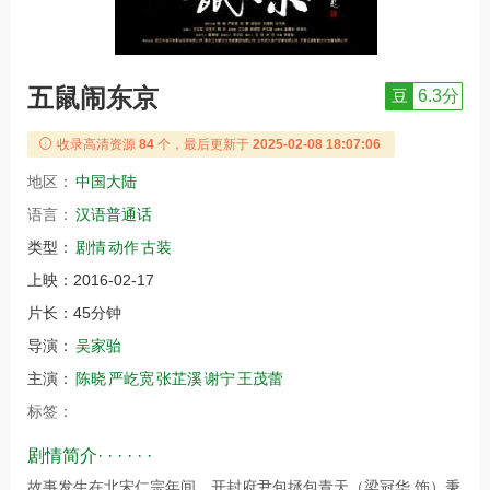
五鼠闹东京
豆
6.3分
收录高清资源
84
个，最后更新于
2025-02-08 18:07:06
地区：
中国大陆
语言：
汉语普通话
类型：
剧情
动作
古装
上映：
2016-02-17
片长：
45分钟
导演：
吴家骀
主演：
陈晓
严屹宽
张芷溪
谢宁
王茂蕾
标签：
剧情简介· · · · · ·
故事发生在北宋仁宗年间，开封府尹包拯包青天（梁冠华 饰）秉