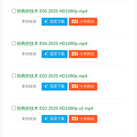
协商的技术.E05.2025.HD1080p.mp4
复制链接
迅雷下载
小米路由
协商的技术.E04.2025.HD1080p.mp4
复制链接
迅雷下载
小米路由
协商的技术.E03.2025.HD1080p.mp4
复制链接
迅雷下载
小米路由
协商的技术.E02.2025.HD1080p.v2.mp4
复制链接
迅雷下载
小米路由