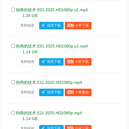
协商的技术.E02.2025.HD1080p.v2.mp4
1.26 GB
复制链接
迅雷下载
小米下载
协商的技术.E01.2025.HD1080p.v2.mp4
1.14 GB
复制链接
迅雷下载
小米下载
协商的技术.E11.2025.HD1080p.mp4
复制链接
迅雷下载
小米路由
协商的技术.E11.2025.HD1080p.mp4
1.14 GB
复制链接
迅雷下载
小米下载