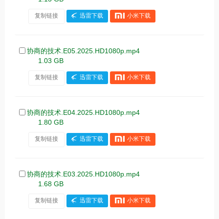
复制链接
迅雷下载
小米下载
协商的技术.E05.2025.HD1080p.mp4
1.03 GB
复制链接
迅雷下载
小米下载
协商的技术.E04.2025.HD1080p.mp4
1.80 GB
复制链接
迅雷下载
小米下载
协商的技术.E03.2025.HD1080p.mp4
1.68 GB
复制链接
迅雷下载
小米下载