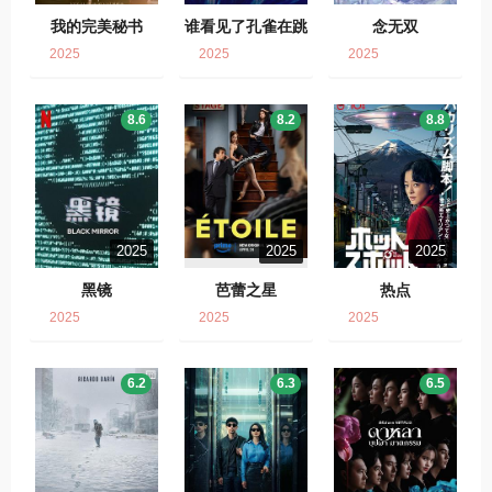
我的完美秘书
谁看见了孔雀在跳
念无双
舞？
2025
2025
2025
8.6
8.2
8.8
2025
2025
2025
黑镜
芭蕾之星
热点
2025
2025
2025
6.2
6.3
6.5