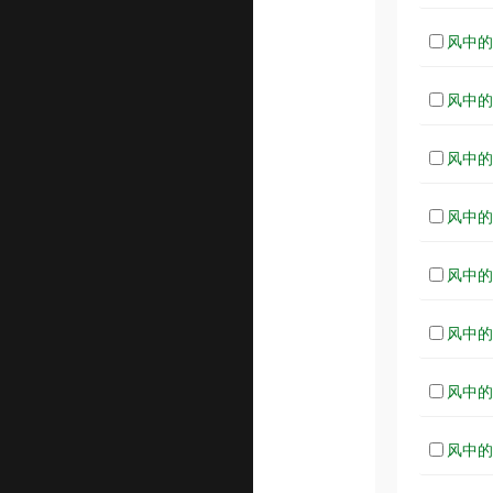
风中的火
风中的火
风中的火
风中的火
风中的火
风中的火
风中的火
风中的火