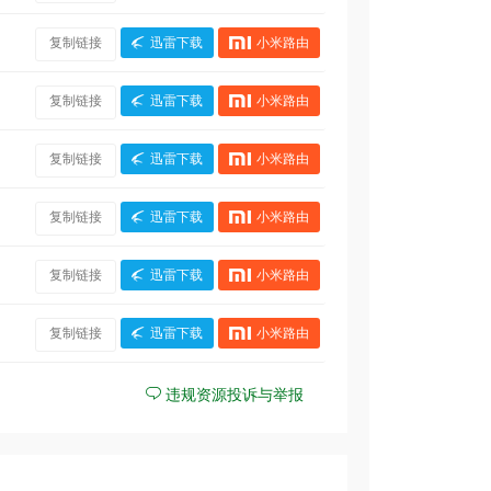
复制链接
迅雷下载
小米路由
复制链接
迅雷下载
小米路由
复制链接
迅雷下载
小米路由
复制链接
迅雷下载
小米路由
复制链接
迅雷下载
小米路由
复制链接
迅雷下载
小米路由
违规资源投诉与举报