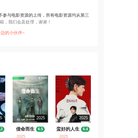
不参与电影资源的上传，所有电影资源均从第三
箱，我们会及处理，谢谢！
边的小伙伴~
25
2025
2025
借命而生
蛮好的人生
.2
6.5
6.4
2025
2025