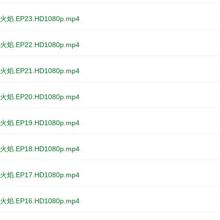
焰.EP23.HD1080p.mp4
焰.EP22.HD1080p.mp4
焰.EP21.HD1080p.mp4
焰.EP20.HD1080p.mp4
焰.EP19.HD1080p.mp4
焰.EP18.HD1080p.mp4
焰.EP17.HD1080p.mp4
焰.EP16.HD1080p.mp4