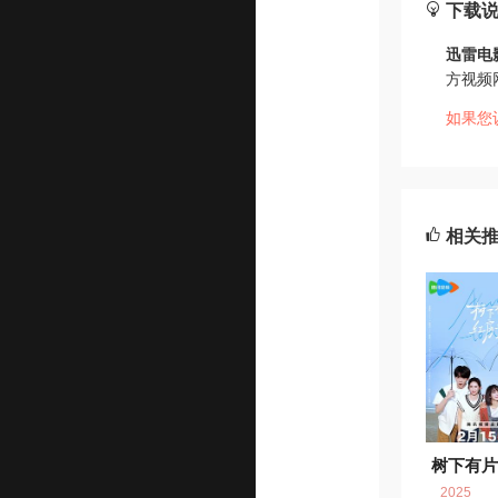
下载
迅雷电
方视频
如果您
相关
树下有
7.
2025