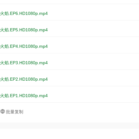
焰.EP6.HD1080p.mp4
焰.EP5.HD1080p.mp4
焰.EP4.HD1080p.mp4
焰.EP3.HD1080p.mp4
焰.EP2.HD1080p.mp4
焰.EP1.HD1080p.mp4
批量复制