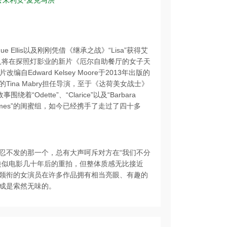
法
朱利安·麦克马洪
anue Ellis以及刚刚凭借《继承之战》“Lisa”获得艾
，三人将在探照灯影业的新片《厄尔自助餐厅的女子天
队。本片改编自Edward Kelsey Moore于2013年出版的
ina Mabry担任导演，至于《达荷美女战士》
绕着“Odette”、“Clarice”以及“Barbara
remes”的闺蜜组，如今已经携手了走过了四十多
忍不发的那一个，总有大声呵斥对方在“我们不分
类似电影几十年后的重拍，但整体质感无比接近
三位领衔的女演员在许多作品拥有相当亮眼、有趣的
成是索然无味的。