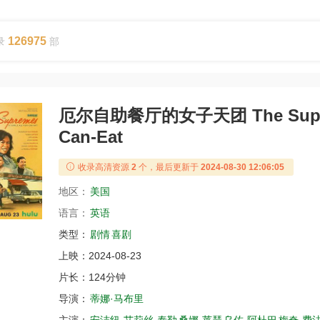
126975
录
部
厄尔自助餐厅的女子天团 The Supremes
Can-Eat
收录高清资源
2
个，最后更新于
2024-08-30 12:06:05
地区：
美国
语言：
英语
类型：
剧情
喜剧
上映：
2024-08-23
片长：
124分钟
导演：
蒂娜·马布里