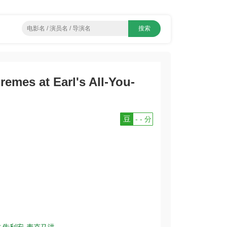
 at Earl's All-You-
豆
- - 分