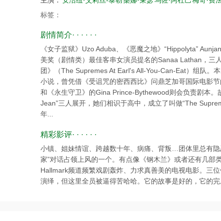
主演：
安洁纽·艾莉丝-泰勒
桑娜·莱瑟
乌佐·阿杜巴
梅奇·费
标签：
剧情简介· · · · · ·
《女子监狱》Uzo Aduba、《恶魔之地》“Hippolyta” Aunj
美奖（剧情类）最佳客串女演员提名的Sanaa Lathan
团》（The Supremes At Earl's All-You-Can-Eat）组
小说，曾凭借《受诅咒的密西西比》问鼎芝加哥国际电影节的T
和《永生守卫》的Gina Prince-Bythewood则会负责剧本。故事围
Jean”三人展开，她们相识于高中，成立了叫做“The Sup
年...
精彩影评· · · · · ·
小镇、姐妹情谊、跨越数十年、病痛、背叛…团体里总有隐
家”对话占领上风的一个。有点像《钢木兰》或者还有几部
Hallmark频道频繁戏剧轰炸、力求真善美的电视电影。
演绎，但这里全员被逼得苦哈哈。它的故事是好的，它的完