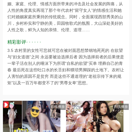
姻、家庭、伦理、情感方面所带来的冲击及社会发展的阵痛，从
人性的角度真实再现了那个年代农村“留守女人”的情感生活和她
们对婚姻家庭所秉持的传统观念。同时，全面展现西部秀美的山
川，乡村朴实和宁静的美，田园牧歌式的氛围，大山深处美好的
人性之歌，鲜为人知的亲情、伦理、道理……
精彩影评· · · · · ·
3.5 农村里的女性可悲就可悲在被封面思想禁锢地死死的 在欲望
与“妇女道德”之间 永远要被迫选择后者 因为选择前者的后果便是
一辈子活在别人的唾沫下为所谓“自私的欲望”买单 埋葬自己的青
春 最后死在这些吐口水的长舌妇和猥琐男脚踩的土地下。农村让
人害怕的原因不是贫穷 而是这些不通道理的“老祖宗传下来的规
矩”以及一百万年都变不了的“男尊女卑”思想。