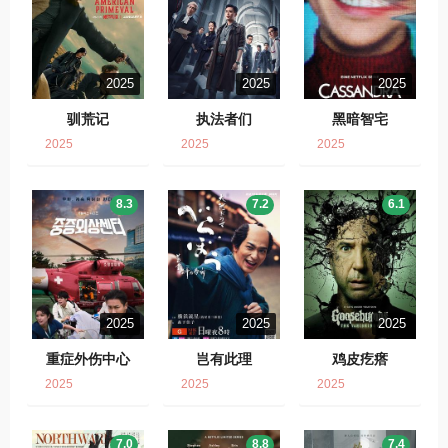
2025
2025
2025
驯荒记
执法者们
黑暗智宅
2025
2025
2025
8.3
7.2
6.1
2025
2025
2025
重症外伤中心
岂有此理
鸡皮疙瘩
2025
2025
2025
7.0
8.8
7.4