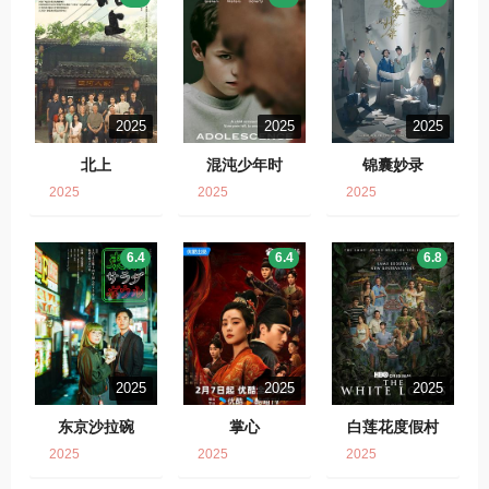
2025
2025
2025
北上
混沌少年时
锦囊妙录
2025
2025
2025
6.4
6.4
6.8
2025
2025
2025
东京沙拉碗
掌心
白莲花度假村
2025
2025
2025