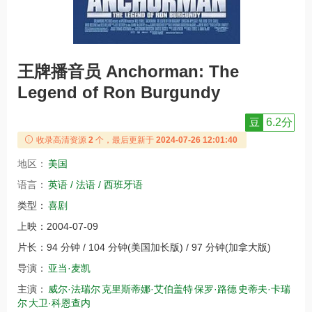
王牌播音员 Anchorman: The
Legend of Ron Burgundy
豆
6.2分
收录高清资源
2
个，最后更新于
2024-07-26 12:01:40
地区：
美国
语言：
英语 / 法语 / 西班牙语
类型：
喜剧
上映：
2004-07-09
片长：
94 分钟 / 104 分钟(美国加长版) / 97 分钟(加拿大版)
导演：
亚当·麦凯
主演：
威尔·法瑞尔
克里斯蒂娜·艾伯盖特
保罗·路德
史蒂夫·卡瑞
尔
大卫·科恩查内