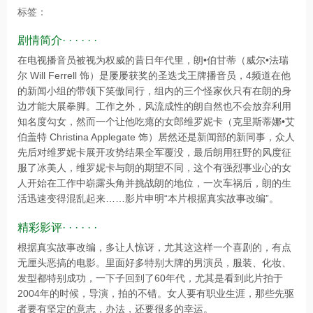
标签：
剧情简介· · · · · ·
在电视播音员被视为权威的昔日年代里，朗•伯甘蒂（威尔•法瑞
尔 Will Ferrell 饰）是屡屡获奖的圣迭戈王牌播音员，4频道在他
的新闻小组的带领下笑傲同行，组内的三个怪家伙只有在朗的身
边才能大展拳脚。工作之外，风流成性的朗自然也不会放弃利用
知名度勾女，然而一个让他吃瘪的女郎维罗妮卡（克里斯蒂娜•艾
伯盖特 Christina Applegate 饰）居然还是新闻部的新同事，众人
先后对维罗妮卡展开攻势结果全军覆没，最后朗用狂野的风度征
服了冰美人，维罗妮卡与朗的期望不同，这个有强烈事业心的女
人开始在工作中崭露头角并挑战朗的地位，一次车祸后，朗的生
活迅速变得混乱起来……影片申明“本片根据真实故事改编”。
精彩影评· · · · · ·
根据真实故事改编，多让人惊讶，尤其这这样一个喜剧的，有点
无厘头恶搞的电影。里面好多特别大牌的男演员，服装、化妆、
发型都特别成功，一下子回到了60年代，尤其是看到此片拍于
2004年的时候，导演，拍的不错。女人要有职业生涯，那些先驱
者要有坚定的意志，办法，还要很多的幸运。