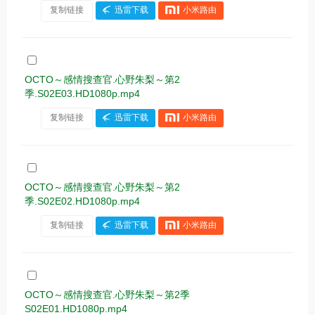
复制链接
迅雷下载
小米路由
OCTO～感情搜查官.心野朱梨～第2
季.S02E03.HD1080p.mp4
复制链接
迅雷下载
小米路由
OCTO～感情搜查官.心野朱梨～第2
季.S02E02.HD1080p.mp4
复制链接
迅雷下载
小米路由
OCTO～感情搜查官.心野朱梨～第2季
S02E01.HD1080p.mp4