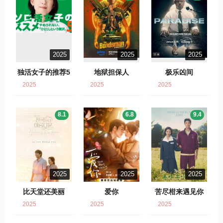
2025
2025
2025
独活女子的推荐5
地狱担保人
极乐凶间
2025
2025
2025
8.1
6.8
9.4
2025
2025
2025
比天堂还美丽
爱你
苦尽柑来遇见你
2025
2025
2025