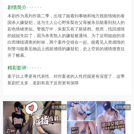
剧情简介· · · · · ·
本剧作为系列作第二季，出现了能看到事物和地方残留情绪的泰
国杀人嫌疑犯，这与主人公心野朱梨在父母被杀后能看到别人的
彩色情绪类似。警视厅中，朱梨又有了新搭档。然而，找回感情
的姐姐失踪了，因为杀害熟人的嫌疑被通缉。为了证明姐姐的清
白而继续调查的时候，两个案件交错在一起。能看见人类感情的
刑警与能看见物品上残留感情的嫌疑犯，史上空前的感情搜查拉
开了帷幕。
精彩影评· · · · · ·
案子比上季更有代表性…对作案者的人性挖掘更有深度了…这季
新剧烂太多…老剧有底子反而更有保障