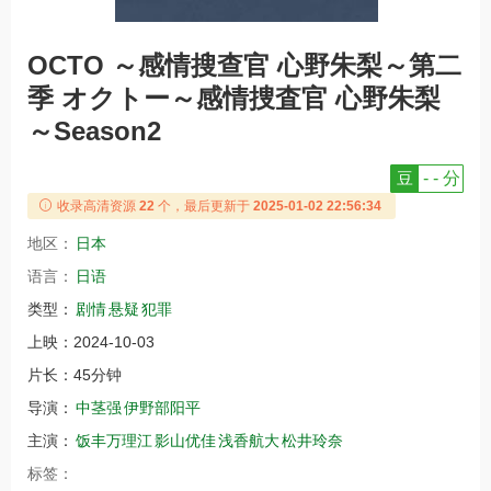
OCTO ～感情搜查官 心野朱梨～第二
季 オクトー～感情捜査官 心野朱梨
～Season2
豆
- - 分
收录高清资源
22
个，最后更新于
2025-01-02 22:56:34
地区：
日本
语言：
日语
类型：
剧情
悬疑
犯罪
上映：
2024-10-03
片长：
45分钟
导演：
中茎强
伊野部阳平
主演：
饭丰万理江
影山优佳
浅香航大
松井玲奈
标签：