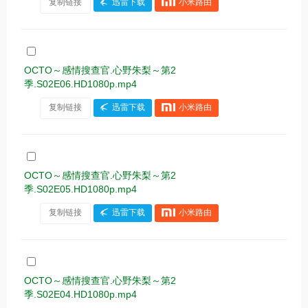
复制链接
迅雷下载
小米路由
OCTO～感情搜查官.心野朱梨～第2
季.S02E06.HD1080p.mp4
复制链接
迅雷下载
小米路由
OCTO～感情搜查官.心野朱梨～第2
季.S02E05.HD1080p.mp4
复制链接
迅雷下载
小米路由
OCTO～感情搜查官.心野朱梨～第2
季.S02E04.HD1080p.mp4