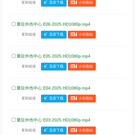
复制链接
迅雷下载
小米路由
重症外伤中心.E06.2025.HD1080p.mp4
复制链接
迅雷下载
小米路由
重症外伤中心.E05.2025.HD1080p.mp4
复制链接
迅雷下载
小米路由
重症外伤中心.E04.2025.HD1080p.mp4
复制链接
迅雷下载
小米路由
重症外伤中心.E03.2025.HD1080p.mp4
复制链接
迅雷下载
小米路由