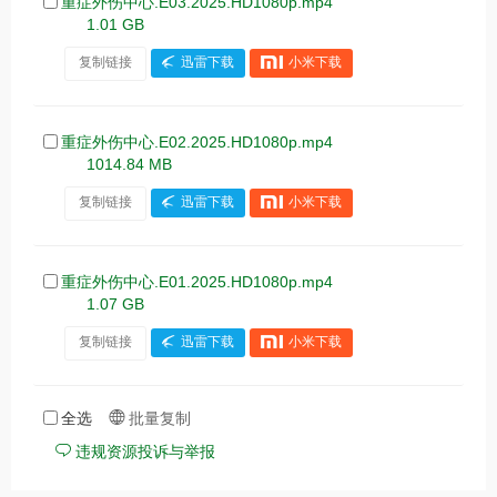
重症外伤中心.E03.2025.HD1080p.mp4
1.01 GB
复制链接
迅雷下载
小米下载
重症外伤中心.E02.2025.HD1080p.mp4
1014.84 MB
复制链接
迅雷下载
小米下载
重症外伤中心.E01.2025.HD1080p.mp4
1.07 GB
复制链接
迅雷下载
小米下载
全选
批量复制
违规资源投诉与举报