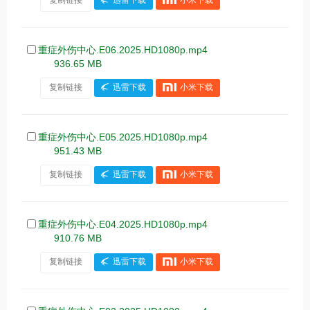
复制链接
迅雷下载
小米下载
重症外伤中心.E06.2025.HD1080p.mp4
936.65 MB
复制链接
迅雷下载
小米下载
重症外伤中心.E05.2025.HD1080p.mp4
951.43 MB
复制链接
迅雷下载
小米下载
重症外伤中心.E04.2025.HD1080p.mp4
910.76 MB
复制链接
迅雷下载
小米下载