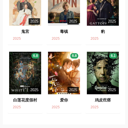
2025
2025
2025
鬼宫
毒镇
豹
2025
2025
2025
6.8
6.8
6.1
2025
2025
2025
白莲花度假村
爱你
鸡皮疙瘩
2025
2025
2025