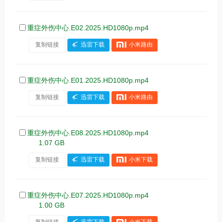
重症外伤中心.E02.2025.HD1080p.mp4
复制链接
迅雷下载
小米路由
重症外伤中心.E01.2025.HD1080p.mp4
复制链接
迅雷下载
小米路由
重症外伤中心.E08.2025.HD1080p.mp4
1.07 GB
复制链接
迅雷下载
小米下载
重症外伤中心.E07.2025.HD1080p.mp4
1.00 GB