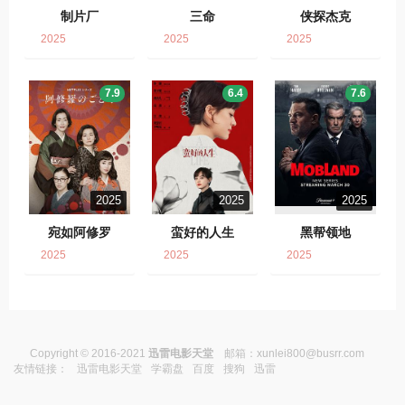
制片厂
三命
侠探杰克
2025
2025
2025
7.9
6.4
7.6
2025
2025
2025
宛如阿修罗
蛮好的人生
黑帮领地
2025
2025
2025
Copyright © 2016-2021
迅雷电影天堂
邮箱：
xunlei800@busrr.com
友情链接：
迅雷电影天堂
学霸盘
百度
搜狗
迅雷