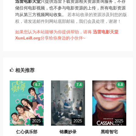
迅雷电影天堂
只提供迅雷下载资源相关资源查询服务，不存
储任何电影视频，也不参与电影资源的上传，所有电影资源
均从第三方视频网站收集。
若本站收录的资源涉及到您的版
权，请发送邮件到网站底部邮箱，我们会及处理，谢谢！
如果您认为本站能够为你提供帮助，请将
迅雷电影天堂
XunLei8.org
分享给你身边的小伙伴~
相关推荐
6.7
7.4
6.8
2025
2025
2025
仁心俱乐部
锦囊妙录
黑暗智宅