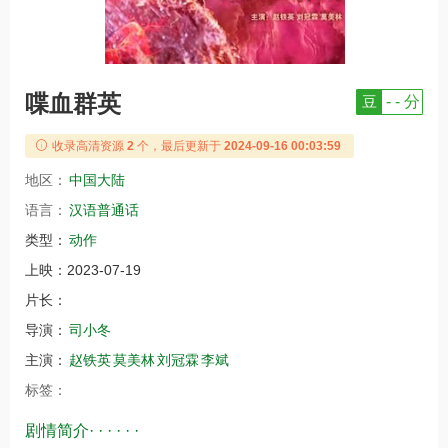
喋血群英
豆
- - 分
收录高清资源
2
个，最后更新于
2024-09-16 00:03:59
地区：
中国大陆
语言：
汉语普通话
类型：
动作
上映：
2023-07-19
片长：
导演：
司小冬
主演：
赵铁英
莫美林
刘冠霖
李斌
标签：
剧情简介· · · · · ·