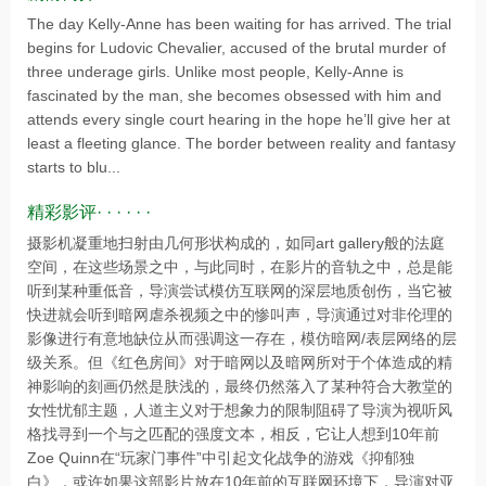
The day Kelly-Anne has been waiting for has arrived. The trial
begins for Ludovic Chevalier, accused of the brutal murder of
three underage girls. Unlike most people, Kelly-Anne is
fascinated by the man, she becomes obsessed with him and
attends every single court hearing in the hope he’ll give her at
least a fleeting glance. The border between reality and fantasy
starts to blu...
精彩影评· · · · · ·
摄影机凝重地扫射由几何形状构成的，如同art gallery般的法庭
空间，在这些场景之中，与此同时，在影片的音轨之中，总是能
听到某种重低音，导演尝试模仿互联网的深层地质创伤，当它被
快进就会听到暗网虐杀视频之中的惨叫声，导演通过对非伦理的
影像进行有意地缺位从而强调这一存在，模仿暗网/表层网络的层
级关系。但《红色房间》对于暗网以及暗网所对于个体造成的精
神影响的刻画仍然是肤浅的，最终仍然落入了某种符合大教堂的
女性忧郁主题，人道主义对于想象力的限制阻碍了导演为视听风
格找寻到一个与之匹配的强度文本，相反，它让人想到10年前
Zoe Quinn在“玩家门事件”中引起文化战争的游戏《抑郁独
白》，或许如果这部影片放在10年前的互联网环境下，导演对亚