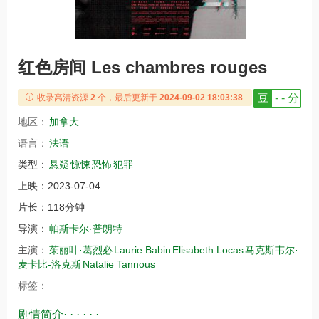
红色房间 Les chambres rouges
豆
- - 分
收录高清资源
2
个，最后更新于
2024-09-02 18:03:38
地区：
加拿大
语言：
法语
类型：
悬疑
惊悚
恐怖
犯罪
上映：
2023-07-04
片长：
118分钟
导演：
帕斯卡尔·普朗特
主演：
茱丽叶·葛烈必
Laurie Babin
Elisabeth Locas
马克斯韦尔·
麦卡比-洛克斯
Natalie Tannous
标签：
剧情简介· · · · · ·