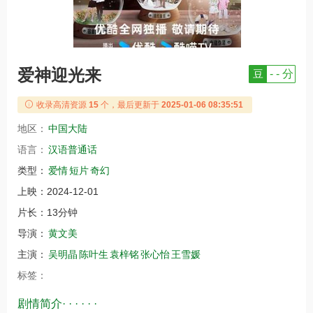
爱神迎光来
豆
- - 分
收录高清资源
15
个，最后更新于
2025-01-06 08:35:51
地区：
中国大陆
语言：
汉语普通话
类型：
爱情
短片
奇幻
上映：
2024-12-01
片长：
13分钟
导演：
黄文美
主演：
吴明晶
陈叶生
袁梓铭
张心怡
王雪媛
标签：
剧情简介· · · · · ·