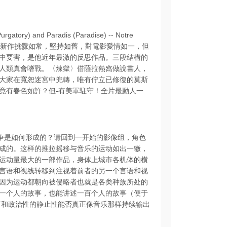
(Purgatory) and Paradis (Paradise) -- Notre
es.頑皮老頭高達在新作挑釁如常，堅持如舊，對電影愛情如一，但
中要害，是他近年最激的反思作品。三段結構的
人類真會嗜戰。〈煉獄〉借薩拉熱窩做說書人，
大家在寬恕迷宮中兜轉，唯有佇立已修復的莫斯
竟有春色如許？但-有美軍駐守！全片最動人一
战争是如何形成的？请回到一开始的影像组，角色
成的。这样的推拉摇移与音乐的运动如出一辙，
运动量最大的一部作品，身体上城市各机体的横
言语和视线转移到注视着前者的另一个言语和视
因为运动都朝向被侵略者也就是各类种族所处的
一个人的故事，也能讲述一百个人的故事（便于
言和政治性的静止性能否真正像音乐那样持续输出