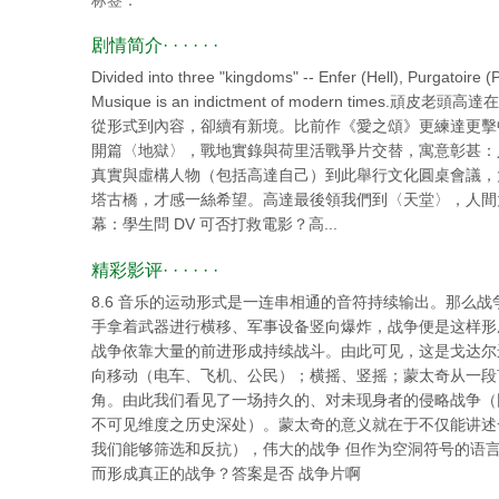
标签：
剧情简介· · · · · ·
Divided into three "kingdoms" -- Enfer (Hell), Purgatoire 
Musique is an indictment of modern tim
從形式到內容，卻續有新境。比前作《愛之頌》更練達更擊
開篇〈地獄〉，戰地實錄與荷里活戰爭片交替，寓意彰甚：
真實與虛構人物（包括高達自己）到此舉行文化圓桌會議，
塔古橋，才感一絲希望。高達最後領我們到〈天堂〉，人間
幕：學生問 DV 可否打救電影？高...
精彩影评· · · · · ·
8.6 音乐的运动形式是一连串相通的音符持续输出。那么
手拿着武器进行横移、军事设备竖向爆炸，战争便是这样形
战争依靠大量的前进形成持续战斗。由此可见，这是戈达尔
向移动（电车、飞机、公民）；横摇、竖摇；蒙太奇从一段
角。由此我们看见了一场持久的、对未现身者的侵略战争（
不可见维度之历史深处）。蒙太奇的意义就在于不仅能讲述
我们能够筛选和反抗），伟大的战争 但作为空洞符号的语
而形成真正的战争？答案是否 战争片啊