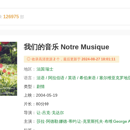
126975
录
部
我们的音乐 Notre Musique
收录高清资源
2
个，最后更新于
2024-08-27 18:01:11
地区：
法国
瑞士
语言：
法语 / 阿拉伯语 / 英语 / 希伯来语 / 塞尔维亚克罗地
类型：
剧情
上映：
2004-05-19
片长：
80分钟
导演：
让-吕克·戈达尔
主演：
莎拉·阿德勒
娜德·蒂约
让-克里斯托夫·布维
George A