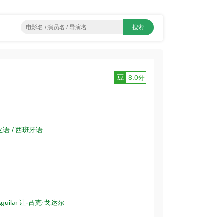
豆
8.0分
亚语 / 西班牙语
guilar
让-吕克·戈达尔