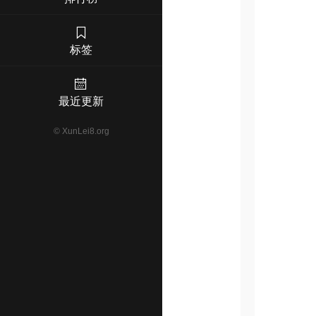
标签
最近更新
©
XunLei8.org