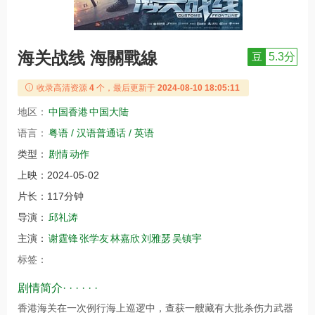
海关战线 海關戰線
豆
5.3分
收录高清资源
4
个，最后更新于
2024-08-10 18:05:11
地区：
中国香港
中国大陆
语言：
粤语 / 汉语普通话 / 英语
类型：
剧情
动作
上映：
2024-05-02
片长：
117分钟
导演：
邱礼涛
主演：
谢霆锋
张学友
林嘉欣
刘雅瑟
吴镇宇
标签：
剧情简介· · · · · ·
香港海关在一次例行海上巡逻中，查获一艘藏有大批杀伤力武器