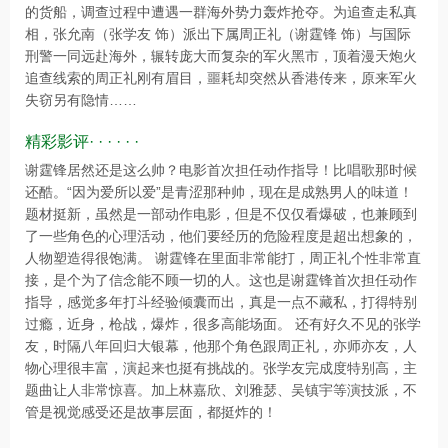
的货船，调查过程中遭遇一群海外势力轰炸抢夺。为追查走私真
相，张允南（张学友 饰）派出下属周正礼（谢霆锋 饰）与国际
刑警一同远赴海外，辗转庞大而复杂的军火黑市，顶着漫天炮火
追查线索的周正礼刚有眉目，噩耗却突然从香港传来，原来军火
失窃另有隐情……
精彩影评· · · · · ·
谢霆锋居然还是这么帅？电影首次担任动作指导！比唱歌那时候
还酷。“因为爱所以爱”是青涩那种帅，现在是成熟男人的味道！
题材挺新，虽然是一部动作电影，但是不仅仅看爆破，也兼顾到
了一些角色的心理活动，他们要经历的危险程度是超出想象的，
人物塑造得很饱满。 谢霆锋在里面非常能打，周正礼个性非常直
接，是个为了信念能不顾一切的人。这也是谢霆锋首次担任动作
指导，感觉多年打斗经验倾囊而出，真是一点不藏私，打得特别
过瘾，近身，枪战，爆炸，很多高能场面。 还有好久不见的张学
友，时隔八年回归大银幕，他那个角色跟周正礼，亦师亦友，人
物心理很丰富，演起来也挺有挑战的。张学友完成度特别高，主
题曲让人非常惊喜。加上林嘉欣、刘雅瑟、吴镇宇等演技派，不
管是视觉感受还是故事层面，都挺炸的！