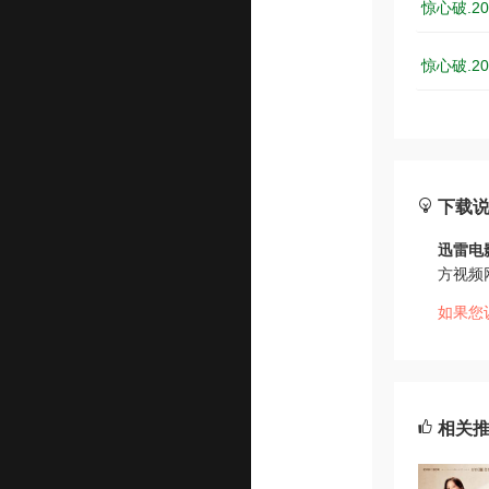
惊心破.20
惊心破.20
下载
迅雷电
方视频
如果您
相关