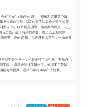
杀手“将军”（高伟光 饰），却被对方射穿心脏，
际上惊现数宗与“将军”作案手法完全一致的惊天
刘青云 饰）联手展开调查。随着案情深入，马进
后的马进也产生了特别的兴趣。在二人互相试探、
子陈相茹（佟丽娅 饰）也逐渐卷入事件，一场危及
港片就零分的评手，还是多打了两个星。有噪点也
国不教！ 谢霆锋演技又进步了，他演不了爱情
编剧有待提高，逻辑不够根本谈不上烧脑。