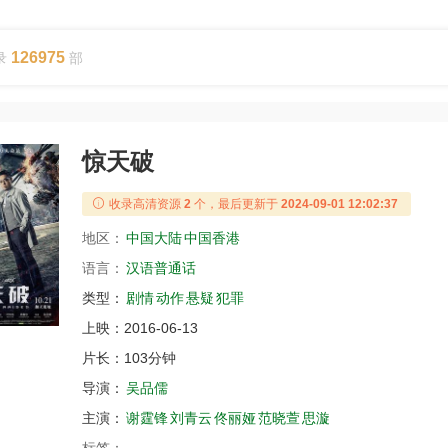
126975
录
部
惊天破
收录高清资源
2
个，最后更新于
2024-09-01 12:02:37
地区：
中国大陆
中国香港
语言：
汉语普通话
类型：
剧情
动作
悬疑
犯罪
上映：
2016-06-13
片长：
103分钟
导演：
吴品儒
主演：
谢霆锋
刘青云
佟丽娅
范晓萱
思漩