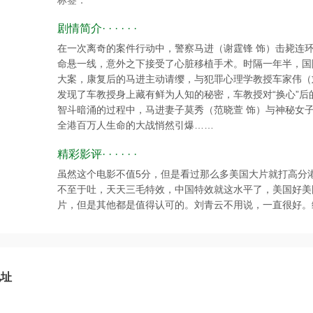
标签：
剧情简介· · · · · ·
在一次离奇的案件行动中，警察马进（谢霆锋 饰）击毙连环
命悬一线，意外之下接受了心脏移植手术。时隔一年半，国
大案，康复后的马进主动请缨，与犯罪心理学教授车家伟（
发现了车教授身上藏有鲜为人知的秘密，车教授对“换心”
智斗暗涌的过程中，马进妻子莫秀（范晓萱 饰）与神秘女
全港百万人生命的大战悄然引爆……
精彩影评· · · · · ·
虽然这个电影不值5分，但是看过那么多美国大片就打高分
不至于吐，天天三毛特效，中国特效就这水平了，美国好美
片，但是其他都是值得认可的。刘青云不用说，一直很好。
地址