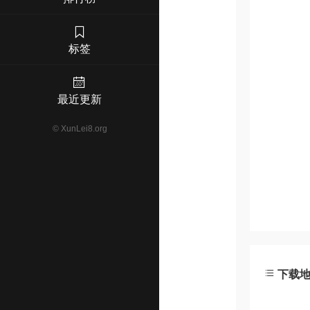
标签
最近更新
©
XunLei8.org
下载