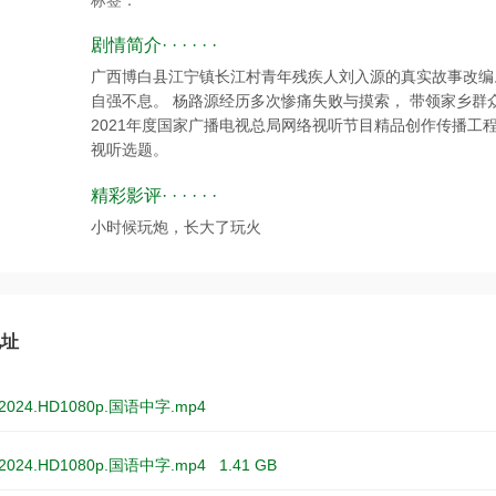
标签：
剧情简介· · · · · ·
广西博白县江宁镇长江村青年残疾人刘入源的真实故事改编
自强不息。 杨路源经历多次惨痛失败与摸索， 带领家乡
2021年度国家广播电视总局网络视听节目精品创作传播工程
视听选题。
精彩影评· · · · · ·
小时候玩炮，长大了玩火
地址
024.HD1080p.国语中字.mp4
024.HD1080p.国语中字.mp4
1.41 GB