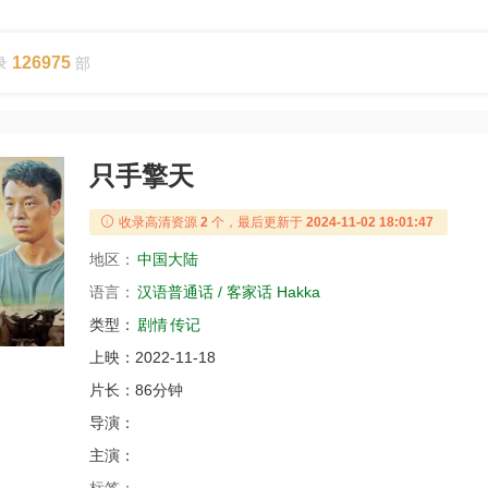
126975
录
部
只手擎天
收录高清资源
2
个，最后更新于
2024-11-02 18:01:47
地区：
中国大陆
语言：
汉语普通话 / 客家话 Hakka
类型：
剧情
传记
上映：
2022-11-18
片长：
86分钟
导演：
主演：