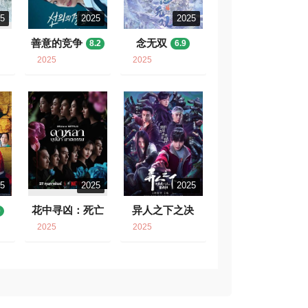
25
2025
2025
善意的竞争
念无双
8.2
6.9
2025
2025
25
2025
2025
花中寻凶：死亡
异人之下之决
0
与鲜花
战！碧游村
6.5
8.4
2025
2025