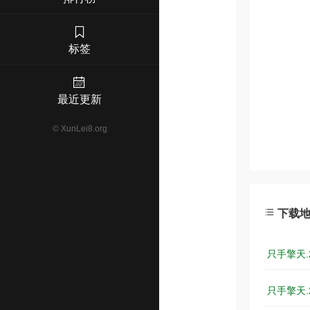
标签
最近更新
©
XunLei8.org
下载
只手擎天.2
只手擎天.2