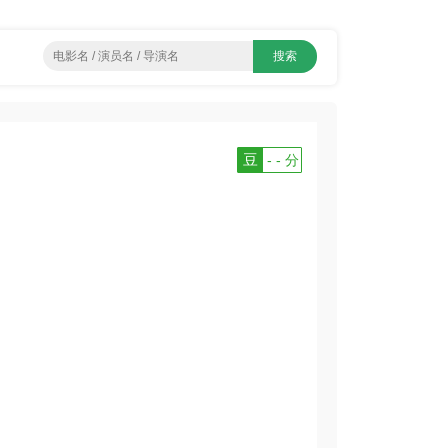
豆
- - 分