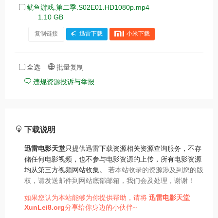
鱿鱼游戏.第二季.S02E01.HD1080p.mp4
1.10 GB
复制链接
迅雷下载
小米下载
全选
批量复制
违规资源投诉与举报
下载说明
迅雷电影天堂
只提供迅雷下载资源相关资源查询服务，不存
储任何电影视频，也不参与电影资源的上传，所有电影资源
均从第三方视频网站收集。
若本站收录的资源涉及到您的版
权，请发送邮件到网站底部邮箱，我们会及处理，谢谢！
如果您认为本站能够为你提供帮助，请将
迅雷电影天堂
XunLei8.org
分享给你身边的小伙伴~