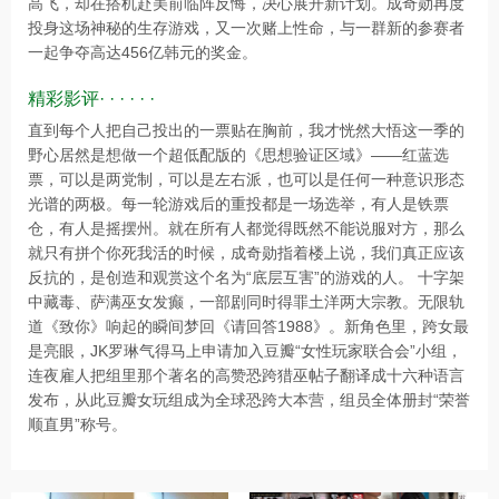
高飞，却在搭机赴美前临阵反悔，决心展开新计划。成奇勋再度
投身这场神秘的生存游戏，又一次赌上性命，与一群新的参赛者
一起争夺高达456亿韩元的奖金。
精彩影评· · · · · ·
直到每个人把自己投出的一票贴在胸前，我才恍然大悟这一季的
野心居然是想做一个超低配版的《思想验证区域》——红蓝选
票，可以是两党制，可以是左右派，也可以是任何一种意识形态
光谱的两极。每一轮游戏后的重投都是一场选举，有人是铁票
仓，有人是摇摆州。就在所有人都觉得既然不能说服对方，那么
就只有拼个你死我活的时候，成奇勋指着楼上说，我们真正应该
反抗的，是创造和观赏这个名为“底层互害”的游戏的人。 十字架
中藏毒、萨满巫女发癫，一部剧同时得罪土洋两大宗教。无限轨
道《致你》响起的瞬间梦回《请回答1988》。新角色里，跨女最
是亮眼，JK罗琳气得马上申请加入豆瓣“女性玩家联合会”小组，
连夜雇人把组里那个著名的高赞恐跨猎巫帖子翻译成十六种语言
发布，从此豆瓣女玩组成为全球恐跨大本营，组员全体册封“荣誉
顺直男”称号。