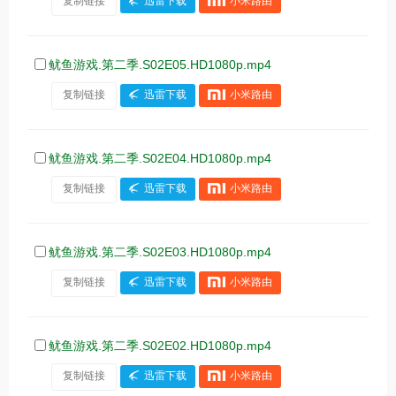
复制链接
迅雷下载
小米路由
鱿鱼游戏.第二季.S02E05.HD1080p.mp4
复制链接
迅雷下载
小米路由
鱿鱼游戏.第二季.S02E04.HD1080p.mp4
复制链接
迅雷下载
小米路由
鱿鱼游戏.第二季.S02E03.HD1080p.mp4
复制链接
迅雷下载
小米路由
鱿鱼游戏.第二季.S02E02.HD1080p.mp4
复制链接
迅雷下载
小米路由