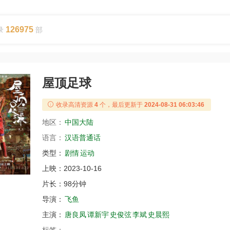
126975
录
部
屋顶足球
收录高清资源
4
个，最后更新于
2024-08-31 06:03:46
地区：
中国大陆
语言：
汉语普通话
类型：
剧情
运动
上映：
2023-10-16
片长：
98分钟
导演：
飞鱼
主演：
唐良凤
谭新宇
史俊弦
李斌
史晨熙