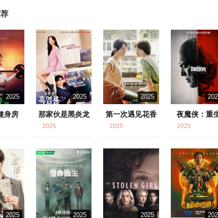
推荐
2025
2025
2025
20
健身房
那家伙是黑炎龙
第一次遇见花香
夜魔侠：重
的那刻2
8
6.9
7.2
7.7
2025
2025
2025
2025
2025
2025
20