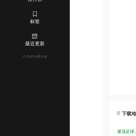
标签
最近更新
©
XunLei8.org
下载
屋顶足球.2