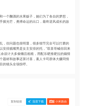
和一个酗酒的水果贩子，她们为了各自的梦想，
手握光芒，勇搏命运的出口，最终逆风成长的故
乱，但问题也很明显，很多细节完全可以打磨的
以安排贱嘴男是女主安排的托，“双喜哥喊你回来
其余设计大多偷懒且粗糙，用配乐硬推硬拉的煽情
个题材和故事还算讨喜，素人卡司群体大赚同情
目的镜头全场惊呼。
复制链接
迅雷下载
小米路由