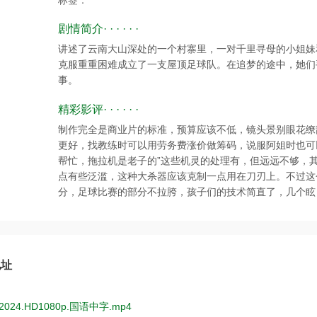
标签：
剧情简介· · · · · ·
讲述了云南大山深处的一个村寨里，一对千里寻母的小姐妹
克服重重困难成立了一支屋顶足球队。在追梦的途中，她们
事。
精彩影评· · · · · ·
制作完全是商业片的标准，预算应该不低，镜头景别眼花缭
更好，找教练时可以用劳务费涨价做筹码，说服阿姐时也可
帮忙，拖拉机是老子的”这些机灵的处理有，但远远不够，
点有些泛滥，这种大杀器应该克制一点用在刀刃上。不过这
分，足球比赛的部分不拉胯，孩子们的技术简直了，几个眩
地址
024.HD1080p.国语中字.mp4