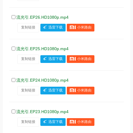
流光引.EP26.HD1080p.mp4
复制链接
迅雷下载
小米路由
流光引.EP25.HD1080p.mp4
复制链接
迅雷下载
小米路由
流光引.EP24.HD1080p.mp4
复制链接
迅雷下载
小米路由
流光引.EP23.HD1080p.mp4
复制链接
迅雷下载
小米路由