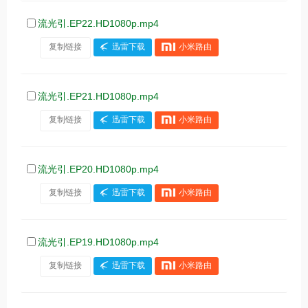
流光引.EP22.HD1080p.mp4
复制链接
迅雷下载
小米路由
流光引.EP21.HD1080p.mp4
复制链接
迅雷下载
小米路由
流光引.EP20.HD1080p.mp4
复制链接
迅雷下载
小米路由
流光引.EP19.HD1080p.mp4
复制链接
迅雷下载
小米路由