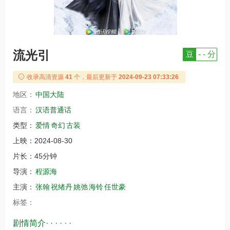
流光引
豆
- - 分
收录高清资源
41
个，最后更新于
2024-09-23 07:33:26
地区：
中国大陆
语言：
汉语普通话
类型：
爱情
奇幻
古装
上映：
2024-08-30
片长：
45分钟
导演：
程源海
主演：
张翰
祝绪丹
姚弛
海铃
任世豪
标签：
剧情简介· · · · · ·