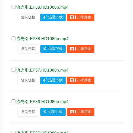
流光引.EP39.HD1080p.mp4
复制链接
迅雷下载
小米路由
流光引.EP38.HD1080p.mp4
复制链接
迅雷下载
小米路由
流光引.EP37.HD1080p.mp4
复制链接
迅雷下载
小米路由
流光引.EP36.HD1080p.mp4
复制链接
迅雷下载
小米路由
流光引.EP35.HD1080p.mp4