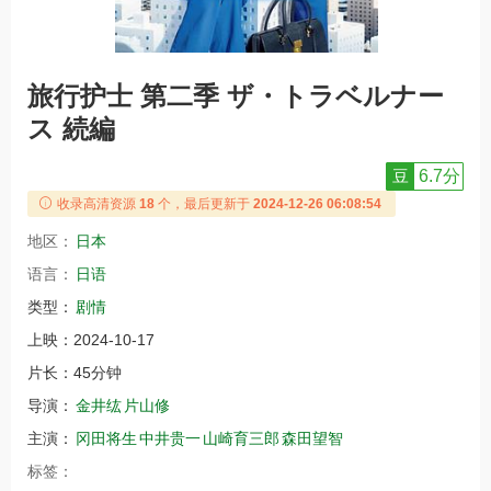
旅行护士 第二季 ザ・トラベルナー
ス 続編
豆
6.7分
收录高清资源
18
个，最后更新于
2024-12-26 06:08:54
地区：
日本
语言：
日语
类型：
剧情
上映：
2024-10-17
片长：
45分钟
导演：
金井纮
片山修
主演：
冈田将生
中井贵一
山崎育三郎
森田望智
标签：