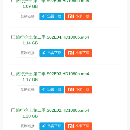
旅行护士.第二季.S02E05.HD1080p.mp4
1.09 GB
复制链接
迅雷下载
小米下载
旅行护士.第二季.S02E04.HD1080p.mp4
1.14 GB
复制链接
迅雷下载
小米下载
旅行护士.第二季.S02E03.HD1080p.mp4
1.17 GB
复制链接
迅雷下载
小米下载
旅行护士.第二季.S02E02.HD1080p.mp4
1.20 GB
复制链接
迅雷下载
小米下载