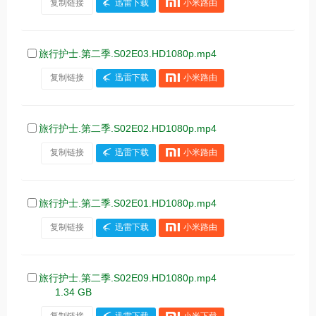
复制链接
迅雷下载
小米路由
旅行护士.第二季.S02E03.HD1080p.mp4
复制链接
迅雷下载
小米路由
旅行护士.第二季.S02E02.HD1080p.mp4
复制链接
迅雷下载
小米路由
旅行护士.第二季.S02E01.HD1080p.mp4
复制链接
迅雷下载
小米路由
旅行护士.第二季.S02E09.HD1080p.mp4
1.34 GB