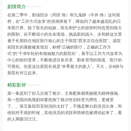
剧情简介· · · · · ·
在第二季中，那须田步（冈田 饰）和九鬼静（中井 饰）这对搭
档，在“工作方式改革”的浪潮席卷下，降临到了越来越混乱的日
本医疗界。除了医生的短缺，医生和护士的加班时间也受到很大
的限制，在不断缩小的生命现场，挑战新的战斗。步和静这次受
雇于长期担任地区医疗核心的主干医院“西东京综合医院”。该院
前院长的腐败被发现后，标榜“正确的医疗，正确的工作方
式”的“干净年轻的有领袖魅力的新院长”，着手以工作方式改革为
中心的组织变革，不断推进任务共享、勤务管理的彻底、医疗的
可视化。但是这位新院长就是“本季最大的敌人”。不久，步&静与
新院长对立起来。
精彩影评· · · · · ·
第一集提到了好几次南丁格尔，主角配角都将她视为精神领袖。
再一想国内电视剧却要把南丁格尔性别转变为男性，更难受
了。。第五集段田安则演的太好了，不愧是舞台剧演员出身，和
他拍对手戏的时候，其他演员的演技和情绪也被调动起来了，看
的人两眼泪汪汪。