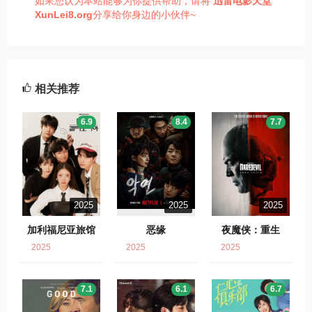
如果您认为本站能够为你提供帮助，请将
迅雷电影天堂
XunLei8.org
分享给你身边的小伙伴~
相关推荐
6.9
8.4
7.7
2025
2025
2025
加利福尼亚旅馆
恶缘
夜魔侠：重生
2025
2025
2025
7.1
6.1
6.7