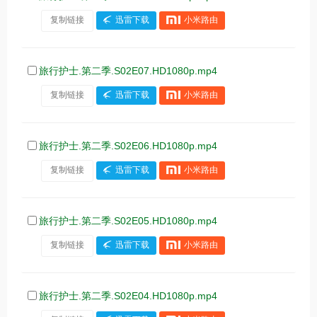
复制链接
迅雷下载
小米路由
旅行护士.第二季.S02E07.HD1080p.mp4
复制链接
迅雷下载
小米路由
旅行护士.第二季.S02E06.HD1080p.mp4
复制链接
迅雷下载
小米路由
旅行护士.第二季.S02E05.HD1080p.mp4
复制链接
迅雷下载
小米路由
旅行护士.第二季.S02E04.HD1080p.mp4