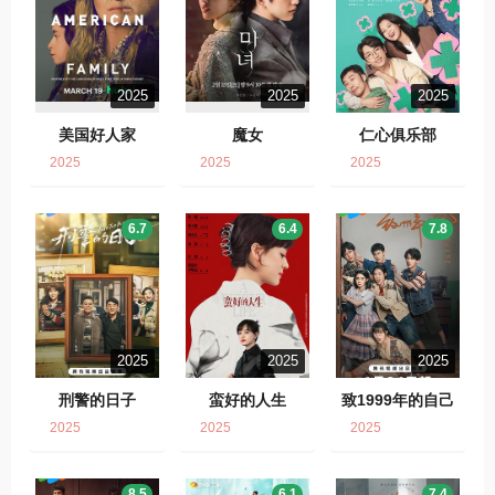
2025
2025
2025
美国好人家
魔女
仁心俱乐部
2025
2025
2025
6.7
6.4
7.8
2025
2025
2025
刑警的日子
蛮好的人生
致1999年的自己
2025
2025
2025
8.5
6.1
7.4