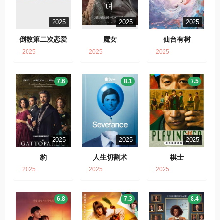
2025
2025
2025
倒数第二次恋爱
魔女
仙台有树
2025
2025
2025
7.6
8.1
7.5
2025
2025
2025
豹
人生切割术
棋士
2025
2025
2025
6.8
7.3
8.4