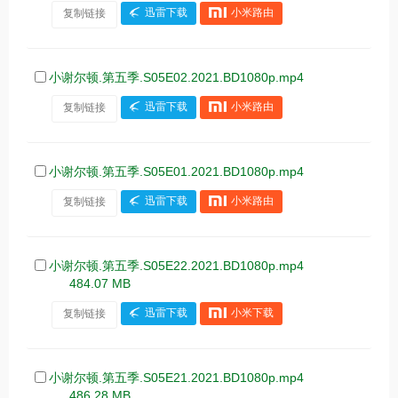
复制链接
迅雷下载
小米路由
小谢尔顿.第五季.S05E02.2021.BD1080p.mp4
复制链接
迅雷下载
小米路由
小谢尔顿.第五季.S05E01.2021.BD1080p.mp4
复制链接
迅雷下载
小米路由
小谢尔顿.第五季.S05E22.2021.BD1080p.mp4
484.07 MB
复制链接
迅雷下载
小米下载
小谢尔顿.第五季.S05E21.2021.BD1080p.mp4
486.28 MB