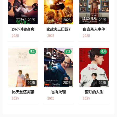
2025
2025
2025
24小时健身房
家政夫三田园7
白宫杀人事件
2025
2025
2025
8.1
7.2
6.4
2025
2025
2025
比天堂还美丽
岂有此理
蛮好的人生
2025
2025
2025