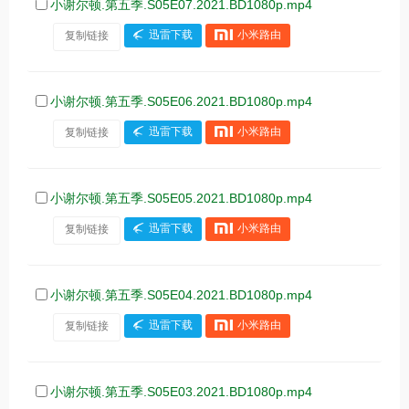
小谢尔顿.第五季.S05E07.2021.BD1080p.mp4
复制链接
迅雷下载
小米路由
小谢尔顿.第五季.S05E06.2021.BD1080p.mp4
复制链接
迅雷下载
小米路由
小谢尔顿.第五季.S05E05.2021.BD1080p.mp4
复制链接
迅雷下载
小米路由
小谢尔顿.第五季.S05E04.2021.BD1080p.mp4
复制链接
迅雷下载
小米路由
小谢尔顿.第五季.S05E03.2021.BD1080p.mp4