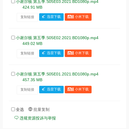
小谢尔顿.第五季.S05E03.2021.BD1080p.mp4
424.91 MB
复制链接
迅雷下载
小米下载
小谢尔顿.第五季.S05E02.2021.BD1080p.mp4
449.02 MB
复制链接
迅雷下载
小米下载
小谢尔顿.第五季.S05E01.2021.BD1080p.mp4
457.35 MB
复制链接
迅雷下载
小米下载
全选
批量复制
违规资源投诉与举报