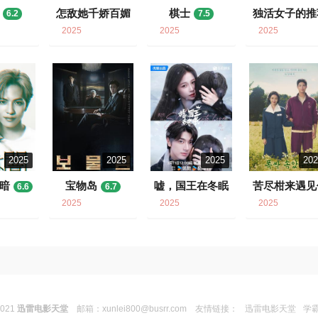
怎敌她千娇百媚
棋士
独活女子的推
6.2
7.5
5
6.1
7.2
2025
2025
2025
2025
2025
2025
20
暗
宝物岛
嘘，国王在冬眠
苦尽柑来遇见
6.6
6.7
6.1
9.4
2025
2025
2025
2021
迅雷电影天堂
邮箱：
xunlei800@busrr.com
友情链接：
迅雷电影天堂
学