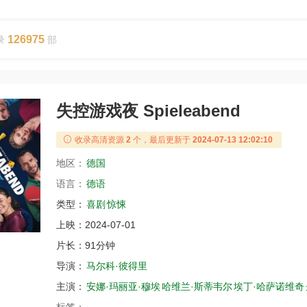
126975
录
部
失控游戏夜 Spieleabend
收录高清资源
2
个，最后更新于
2024-07-13 12:02:10
地区：
德国
语言：
德语
类型：
喜剧
惊悚
上映：
2024-07-01
片长：
91分钟
导演：
马尔科·彼得里
主演：
安娜·玛丽亚·穆埃
哈维兰·斯蒂韦尔
埃丁·哈萨诺维奇