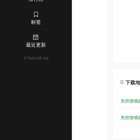
标签
最近更新
©
XunLei8.org
下载
失控游戏夜.
失控游戏夜.