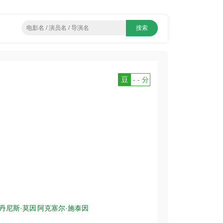
豆
- - 分
丹尼斯·莫因
阿克塞尔·施泰因