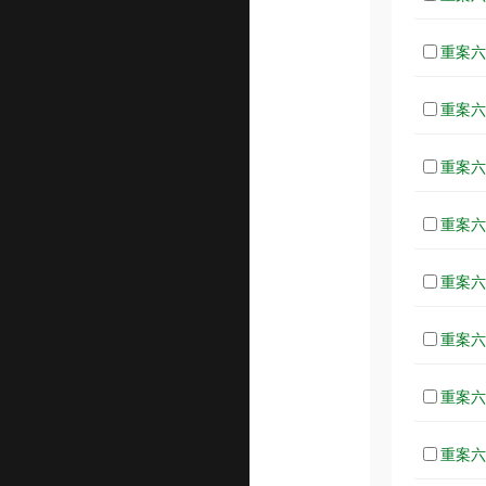
重案六组
重案六组
重案六组
重案六组
重案六组
重案六组
重案六组
重案六组