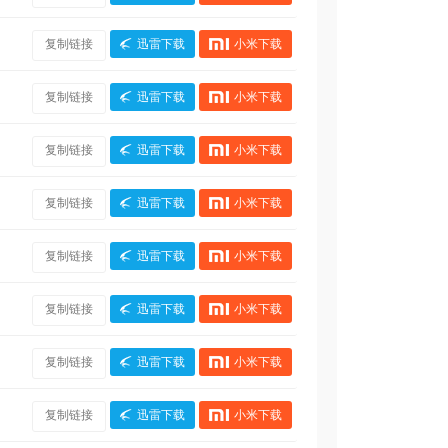
复制链接
迅雷下载
小米下载
复制链接
迅雷下载
小米下载
复制链接
迅雷下载
小米下载
复制链接
迅雷下载
小米下载
复制链接
迅雷下载
小米下载
复制链接
迅雷下载
小米下载
复制链接
迅雷下载
小米下载
复制链接
迅雷下载
小米下载