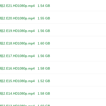
2.E21.HD1080p.mp4
1.54 GB
2.E20.HD1080p.mp4
1.55 GB
2.E19.HD1080p.mp4
1.56 GB
2.E18.HD1080p.mp4
1.60 GB
2.E17.HD1080p.mp4
1.56 GB
2.E16.HD1080p.mp4
1.58 GB
2.E15.HD1080p.mp4
1.52 GB
2.E14.HD1080p.mp4
1.58 GB
2.E13.HD1080p.mp4
1.60 GB