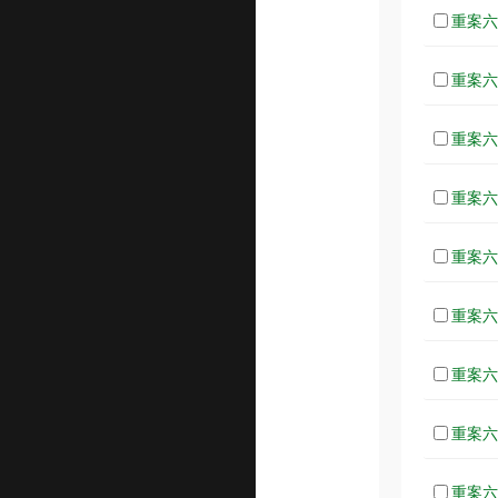
重案六组
重案六组
重案六组
重案六组
重案六组
重案六组
重案六组
重案六组
重案六组