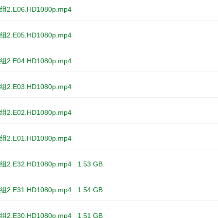
2.E06.HD1080p.mp4
2.E05.HD1080p.mp4
2.E04.HD1080p.mp4
2.E03.HD1080p.mp4
2.E02.HD1080p.mp4
2.E01.HD1080p.mp4
2.E32.HD1080p.mp4
1.53 GB
2.E31.HD1080p.mp4
1.54 GB
2.E30.HD1080p.mp4
1.51 GB