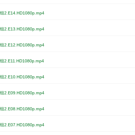
2.E14.HD1080p.mp4
2.E13.HD1080p.mp4
2.E12.HD1080p.mp4
2.E11.HD1080p.mp4
2.E10.HD1080p.mp4
2.E09.HD1080p.mp4
2.E08.HD1080p.mp4
2.E07.HD1080p.mp4