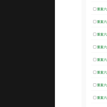
重案六组
重案六组
重案六组
重案六组
重案六组
重案六组
重案六组
重案六组