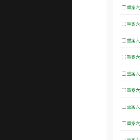
重案六组
重案六组
重案六组
重案六组
重案六组
重案六组
重案六组
重案六组
重案六组