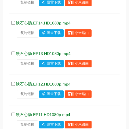
复制链接
迅雷下载
小米路由
铁石心肠.EP14.HD1080p.mp4
复制链接
迅雷下载
小米路由
铁石心肠.EP13.HD1080p.mp4
复制链接
迅雷下载
小米路由
铁石心肠.EP12.HD1080p.mp4
复制链接
迅雷下载
小米路由
铁石心肠.EP11.HD1080p.mp4
复制链接
迅雷下载
小米路由