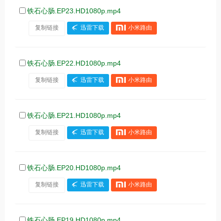
铁石心肠.EP23.HD1080p.mp4
复制链接
迅雷下载
小米路由
铁石心肠.EP22.HD1080p.mp4
复制链接
迅雷下载
小米路由
铁石心肠.EP21.HD1080p.mp4
复制链接
迅雷下载
小米路由
铁石心肠.EP20.HD1080p.mp4
复制链接
迅雷下载
小米路由
铁石心肠.EP19.HD1080p.mp4