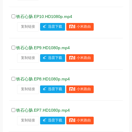
铁石心肠.EP10.HD1080p.mp4
复制链接
迅雷下载
小米路由
铁石心肠.EP9.HD1080p.mp4
复制链接
迅雷下载
小米路由
铁石心肠.EP8.HD1080p.mp4
复制链接
迅雷下载
小米路由
铁石心肠.EP7.HD1080p.mp4
复制链接
迅雷下载
小米路由