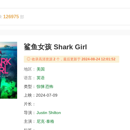
126975
录
部
鲨鱼女孩 Shark Girl
收录高清资源
2
个，最后更新于
2024-08-24 12:01:52
地区：
美国
语言：
英语
类型：
惊悚
恐怖
上映：
2024-07-09
片长：
导演：
Justin Shilton
主演：
尼克·泰格