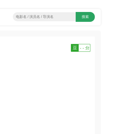
豆
- - 分