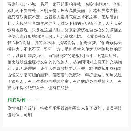
富饶的江州小城，巷尾一家不起眼的客栈，名唤“南柯梦”。老板
娘阿珂不知来处，不明身份，外表高傲美丽、性格却异常古怪，
喜怒哀乐捉摸不定，当着客人发脾气更是常有之事。但尽管如
此，客栈的生意却依然红火，排队下榻的人络绎不绝，因为大家
惊奇地发现，只要在这里入睡，醒来后萦绕在自己心头的烦恼之
事便会奇迹般地烟消云散，从此高枕无忧。《后汉书仪志》
载:“雄伯食魅，腾简食不祥，揽诸食咎，伯奇食梦。”伯奇族得天
授神力，不老不灭，驻守一方，承担着替入住之人消除烦恼的责
任，以食用噩梦为生。而“南柯梦”的老板娘阿珂，正是其后裔。
相比兢兢业业履行义务的其他族人，起初阿珂对这份工作充满抱
怨，她无法理解，凭什么伯奇族想要活下去，就得吃掉那些稀奇
古怪又阴暗晦涩的噩梦。但随着时光流转，年岁更迭，阿珂见过
了很多人，有天生聋哑的垂髫小童，有久病缠身的垂暮老人，有
爱而不得的绝望女子，也有征战沙...
精彩影评· · · · · ·
剧情流畅有反转，特效音乐场景都能看出来花了钱的，演员演技
也到位，可刷