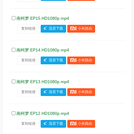
南柯梦.EP15.HD1080p.mp4
复制链接
迅雷下载
小米路由
南柯梦.EP14.HD1080p.mp4
复制链接
迅雷下载
小米路由
南柯梦.EP13.HD1080p.mp4
复制链接
迅雷下载
小米路由
南柯梦.EP12.HD1080p.mp4
复制链接
迅雷下载
小米路由