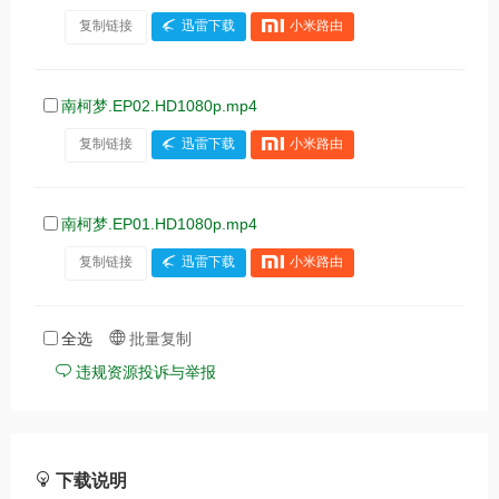
复制链接
迅雷下载
小米路由
南柯梦.EP02.HD1080p.mp4
复制链接
迅雷下载
小米路由
南柯梦.EP01.HD1080p.mp4
复制链接
迅雷下载
小米路由
全选
批量复制
违规资源投诉与举报
下载说明