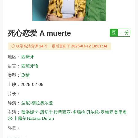
死心恋爱 A muerte
豆
- - 分
收录高清资源
14
个，最后更新于
2025-03-12 18:01:34
地区：
西班牙
语言：
西班牙语
类型：
剧情
上映：
2025-02-05
片长：
导演：
达尼·德拉奥尔登
主演：
薇洛妮卡·恩切圭
拉蒂西亚·多瑞拉
贝尔托·罗梅罗
奥里奥
尔·卡佩尔
Natalia Durán
标签：