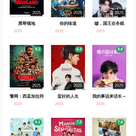
2025
2025
2025
黑帮领地
你的味道
嘘，国王在冬眠
2025
2025
2025
8.2
6.4
8.6
2025
2025
2025
警网：西孟加拉邦
蛮好的人生
我的事说来话长～
篇
2025・春～
2025
2025
2025
6.1
7.2
7.6