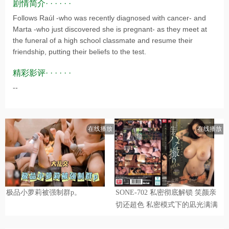
剧情简介· · · · · ·
Follows Raúl -who was recently diagnosed with cancer- and
Marta -who just discovered she is pregnant- as they meet at
the funeral of a high school classmate and resume their
friendship, putting their beliefs to the test.
精彩影评· · · · · ·
--