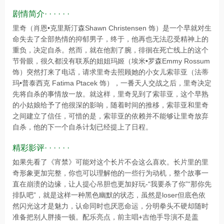
剧情简介· · · · · ·
里奇（肖恩•克里斯汀森Shawn Christensen 饰）是一个早就对生
命失去了全部热情的抑郁男子，终于，他再也无法忍受精神上的
重负，决定自杀。然而，就在他割了腕，徘徊在死亡线上的这个
节骨眼，很久都没有联系的姐姐玛姬（埃米•罗森Emmy Rossum
饰）突然打来了电话，请求里奇去照顾她的小女儿索菲亚（法蒂
玛•普泰西克 Fatima Ptacek 饰），一番天人交战之后，里奇决定
先将自杀的事情放一放。就这样，里奇见到了索菲亚，这个早熟
的小姑娘给予了他很深的影响，随着时间的推移，索菲亚和里奇
之间建立了信任，可惜的是，索菲亚的依赖并不能够让里奇放弃
自杀，他的下一个自杀计划已经提上了日程。
精彩影评· · · · · ·
如果先看了《宵禁》可能对这个长片不会这么喜欢。长片里的里
奇形象更加完整，你也可以理解他的一些行为动机，整个故事一
直在崩溃的边缘，让人提心吊胆也更加好玩-“我要杀了你”“那你先
排队吧”，就是这样一种黑色幽默的状态，虽然是loser但底色依
然闪光这才是魅力，认命同时也厌恶命运，分明拳头不硬却随时
准备把别人胖揍一顿。配乐亮点，前主唱+吉他手导演不是盖