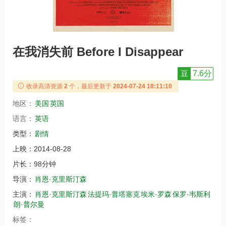
在我消失前 Before I Disappear
豆
7.6分
收录高清资源
2
个，最后更新于
2024-07-24 18:11:10
地区：
美国
英国
语言：
英语
类型：
剧情
上映：
2014-08-28
片长：
98分钟
导演：
肖恩·克里斯汀森
主演：
肖恩·克里斯汀森
法提玛·普塔塞克
埃米·罗森
保罗·韦斯利
朗·普尔曼
标签：