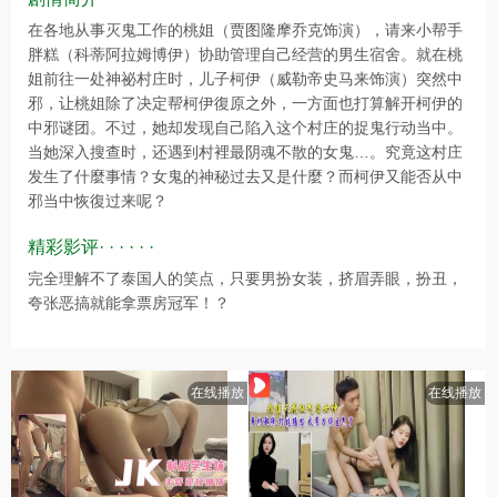
在各地从事灭鬼工作的桃姐（贾图隆摩乔克饰演），请来小帮手
胖糕（科蒂阿拉姆博伊）协助管理自己经营的男生宿舍。就在桃
姐前往一处神祕村庄时，儿子柯伊（威勒帝史马来饰演）突然中
邪，让桃姐除了决定帮柯伊復原之外，一方面也打算解开柯伊的
中邪谜团。不过，她却发现自己陷入这个村庄的捉鬼行动当中。
当她深入搜查时，还遇到村裡最阴魂不散的女鬼…。究竟这村庄
发生了什麼事情？女鬼的神秘过去又是什麼？而柯伊又能否从中
邪当中恢復过来呢？
精彩影评· · · · · ·
完全理解不了泰国人的笑点，只要男扮女装，挤眉弄眼，扮丑，
夸张恶搞就能拿票房冠军！？