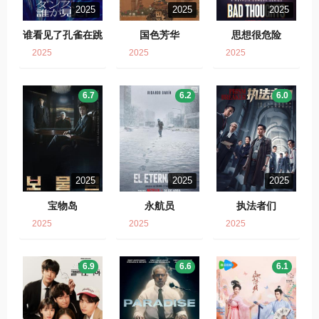
2025
2025
2025
谁看见了孔雀在跳
国色芳华
思想很危险
舞？
2025
2025
2025
6.7
6.2
6.0
2025
2025
2025
宝物岛
永航员
执法者们
2025
2025
2025
6.9
6.6
6.1