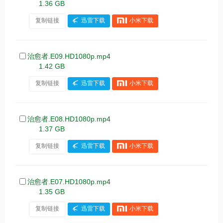
1.36 GB
复制链接
迅雷下载
小米下载
治愈者.E09.HD1080p.mp4
1.42 GB
复制链接
迅雷下载
小米下载
治愈者.E08.HD1080p.mp4
1.37 GB
复制链接
迅雷下载
小米下载
治愈者.E07.HD1080p.mp4
1.35 GB
复制链接
迅雷下载
小米下载