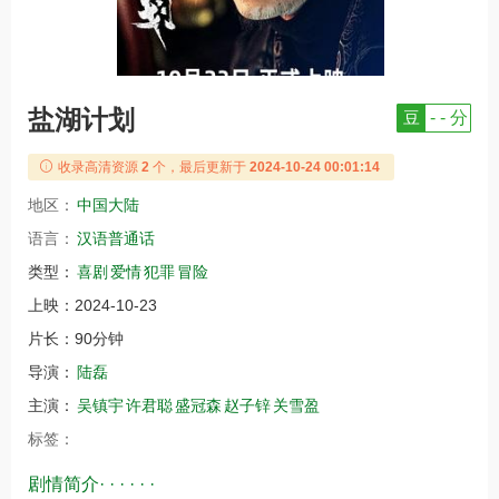
盐湖计划
豆
- - 分
收录高清资源
2
个，最后更新于
2024-10-24 00:01:14
地区：
中国大陆
语言：
汉语普通话
类型：
喜剧
爱情
犯罪
冒险
上映：
2024-10-23
片长：
90分钟
导演：
陆磊
主演：
吴镇宇
许君聪
盛冠森
赵子锌
关雪盈
标签：
剧情简介· · · · · ·