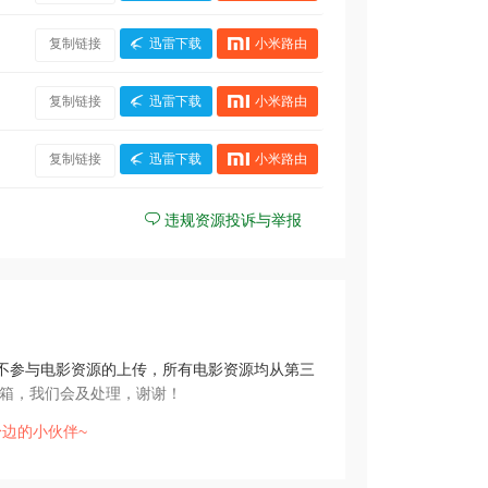
复制链接
迅雷下载
小米路由
复制链接
迅雷下载
小米路由
复制链接
迅雷下载
小米路由
违规资源投诉与举报
不参与电影资源的上传，所有电影资源均从第三
箱，我们会及处理，谢谢！
边的小伙伴~