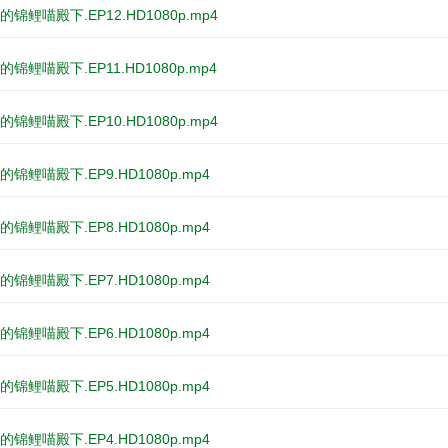
锦鲤喵殿下.EP12.HD1080p.mp4
锦鲤喵殿下.EP11.HD1080p.mp4
锦鲤喵殿下.EP10.HD1080p.mp4
锦鲤喵殿下.EP9.HD1080p.mp4
锦鲤喵殿下.EP8.HD1080p.mp4
锦鲤喵殿下.EP7.HD1080p.mp4
锦鲤喵殿下.EP6.HD1080p.mp4
锦鲤喵殿下.EP5.HD1080p.mp4
锦鲤喵殿下.EP4.HD1080p.mp4