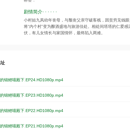
标签：
剧情简介· · · · · ·
小村姑九凤幼年丧母，与颓丧父亲守破客栈，因贫穷见钱眼
将“内个村”变为酿酒盛地与旅游佳处。相处间塔塔的仁爱
伏，有儿女情长与家国情怀，最终陷入两难。
地址
锦鲤喵殿下.EP24.HD1080p.mp4
锦鲤喵殿下.EP23.HD1080p.mp4
锦鲤喵殿下.EP22.HD1080p.mp4
锦鲤喵殿下.EP21.HD1080p.mp4