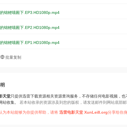
锦鲤喵殿下.EP3.HD1080p.mp4
锦鲤喵殿下.EP2.HD1080p.mp4
锦鲤喵殿下.EP1.HD1080p.mp4
批量复制
说明
影天堂
只提供迅雷下载资源相关资源查询服务，不存储任何电影视频，也
网站收集。
若本站收录的资源涉及到您的版权，请发送邮件到网站底部邮
认为本站能够为你提供帮助，请将
迅雷电影天堂
XunLei8.org
分享给你身