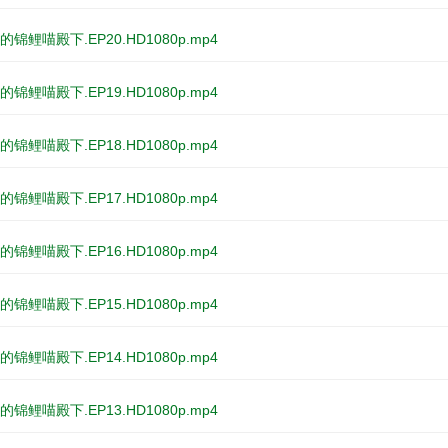
锦鲤喵殿下.EP20.HD1080p.mp4
锦鲤喵殿下.EP19.HD1080p.mp4
锦鲤喵殿下.EP18.HD1080p.mp4
锦鲤喵殿下.EP17.HD1080p.mp4
锦鲤喵殿下.EP16.HD1080p.mp4
锦鲤喵殿下.EP15.HD1080p.mp4
锦鲤喵殿下.EP14.HD1080p.mp4
锦鲤喵殿下.EP13.HD1080p.mp4