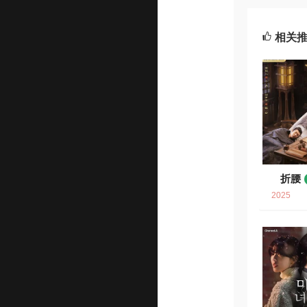
相关
折腰
2025