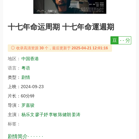
十七年命运周期 十七年命運週期
豆
- - 分
收录高清资源
30
个，最后更新于
2025-04-21 12:01:16
地区：
中国香港
语言：
粤语
类型：
剧情
上映：
2024-09-23
片长：
60分钟
导演：
罗嘉骏
主演：
杨乐文
廖子妤
李敏
陈健朗
姜涛
标签：
剧情简介· · · · · ·