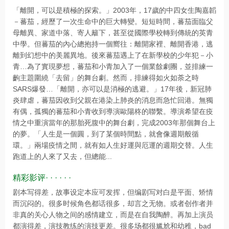
「離開，可以是積極的探索。」2003年，17歲的中四女生陶嘉韜
－蕃茄，經歷了一次生命中的巨大轉變。短短時間，蕃茄面臨父
母離異、家道中落、寄人籬下，甚至從國際學校轉到傳統的英青
中學。但蕃茄的內心總抱持一個嚮往：離開家裡、離開香港，逃
離到幻想中的美麗異地。後來蕃茄遇上了在新學校的少年犯－小
青…為了實現夢想，蕃茄和小青加入了一個業餘劇團，並排練一
齣主題圍繞「去留」的舞台劇。然而，排練得如火如荼之時
SARS爆發…「離開，亦可以是消極的逃避。」17年後，新冠肺
炎肆虐，蕃茄因收到父親在港染上肺炎的消息而急忙回港。無獨
有偶，孤獨的蕃茄和小青收到導演歐陽柊的聯繫。導演希望在疫
情之中重演當年的那胎死腹中的舞台劇，完成2003年那個舞台上
的夢。「人生是一個圓，到了某個時間點，就會像週期般循
環。」兩場疫情之間，就有如人生好運與厄運的週期交替。人生
跑道上的人來了又去，但總能...
精彩影评· · · · · ·
剧本写得差，故事设定本应可发挥，但编剧写对白是平面、矫情
而沉闷的。很多时候角色都话很多，却言之无物。或者创作者并
非真的关心人物之间的感情建立，而是在自我陶醉。再加上演员
都演得差，演技教练的演技更差。很多场都很尴尬和幼稚，bad