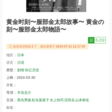
黄金时刻〜服部金太郎故事〜 黄金の
刻〜服部金太郎物語〜
豆
6.2分
收录高清资源
2
个，最后更新于
2024-07-21 12:17:35
地区：
日本
语言：
日语
类型：
剧情
传记
历史
上映：
2024-03-30
片长：
导演：
丰岛圭介
主演：
西岛秀俊
松岛菜菜子
水上恒司
滨田岳
山本耕史
标签：