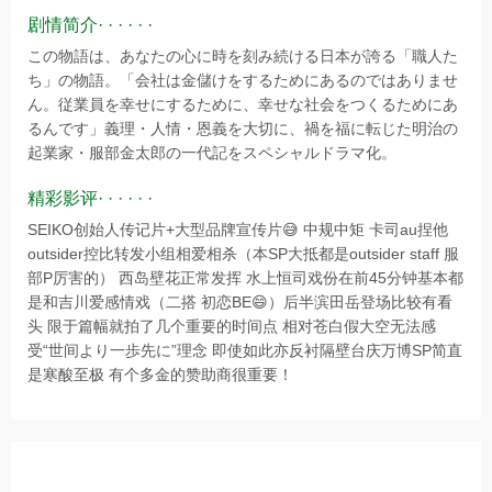
剧情简介· · · · · ·
この物語は、あなたの⼼に時を刻み続ける⽇本が誇る「職⼈た
ち」の物語。「会社は金儲けをするためにあるのではありませ
ん。従業員を幸せにするために、幸せな社会をつくるためにあ
るんです」義理・人情・恩義を大切に、禍を福に転じた明治の
起業家・服部金太郎の⼀代記をスペシャルドラマ化。
精彩影评· · · · · ·
SEIKO创始人传记片+大型品牌宣传片😅 中规中矩 卡司au捏他
outsider控比转发小组相爱相杀（本SP大抵都是outsider staff 服
部P厉害的） 西岛壁花正常发挥 水上恒司戏份在前45分钟基本都
是和吉川爱感情戏（二搭 初恋BE😄）后半滨田岳登场比较有看
头 限于篇幅就拍了几个重要的时间点 相对苍白假大空无法感
受“世间より一歩先に”理念 即使如此亦反衬隔壁台庆万博SP简直
是寒酸至极 有个多金的赞助商很重要！