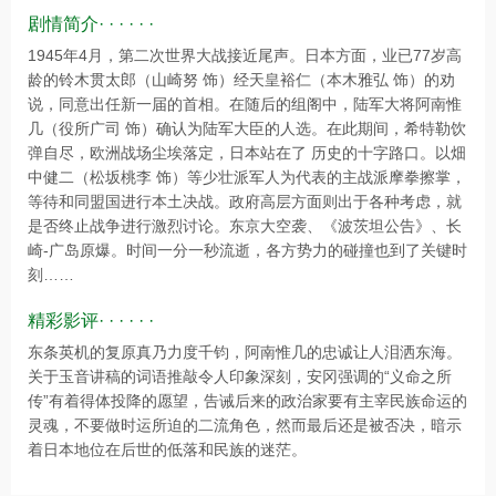
剧情简介· · · · · ·
1945年4月，第二次世界大战接近尾声。日本方面，业已77岁高
龄的铃木贯太郎（山崎努 饰）经天皇裕仁（本木雅弘 饰）的劝
说，同意出任新一届的首相。在随后的组阁中，陆军大将阿南惟
几（役所广司 饰）确认为陆军大臣的人选。在此期间，希特勒饮
弹自尽，欧洲战场尘埃落定，日本站在了 历史的十字路口。以畑
中健二（松坂桃李 饰）等少壮派军人为代表的主战派摩拳擦掌，
等待和同盟国进行本土决战。政府高层方面则出于各种考虑，就
是否终止战争进行激烈讨论。东京大空袭、《波茨坦公告》、长
崎-广岛原爆。时间一分一秒流逝，各方势力的碰撞也到了关键时
刻……
精彩影评· · · · · ·
东条英机的复原真乃力度千钧，阿南惟几的忠诚让人泪洒东海。
关于玉音讲稿的词语推敲令人印象深刻，安冈强调的“义命之所
传”有着得体投降的愿望，告诫后来的政治家要有主宰民族命运的
灵魂，不要做时运所迫的二流角色，然而最后还是被否决，暗示
着日本地位在后世的低落和民族的迷茫。