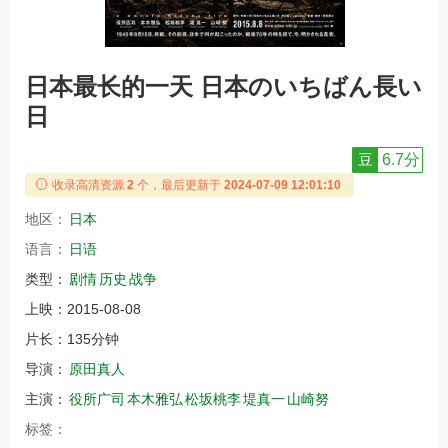
日本最长的一天 日本のいちばん長い
日
豆
6.7分
收录高清资源
2
个，最后更新于
2024-07-09 12:01:10
地区：
日本
语言：
日语
类型：
剧情
历史
战争
上映：
2015-08-08
片长：
135分钟
导演：
原田真人
主演：
役所广司
本木雅弘
松坂桃李
堤真一
山崎努
标签：