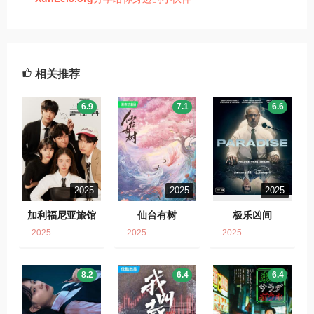
相关推荐
6.9
7.1
6.6
2025
2025
2025
加利福尼亚旅馆
仙台有树
极乐凶间
2025
2025
2025
8.2
6.4
6.4