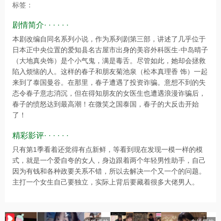
标签：
剧情简介· · · · · ·
本剧改编自同名系列小说，作为系列剧第三部，讲述了几乎位于
日本正中央位置的爱知县名古屋市出身的美容外科医生·中岛晴子
（大地真央饰）是个小气鬼，满是毒舌。尽管如此，她却会拯救
陷入烦恼的人。这样的春子和朋友菊池泉（松本真理香 饰）一起
来到了泰国曼谷。在那里，春子遭遇了投资诈骗。意想不到的失
态令春子意志消沉，但在得知朋友的女医生也遭遇浪漫诈骗后，
春子的愤怒达到最高潮！在微笑之国泰国，春子的大反击开始
了！
精彩影评· · · · · ·
只有第1季看着还觉得有点新鲜，等看到现在发现一模一样的模
式，就是一个爱自夸的女人，身边跟着两个年轻男性助手，自己
因为有钱和各种政要关系不错，所以去解决一个又一个的问题。
主打一个女生自己要独立，实际上背后要藏着很多大佬男人。