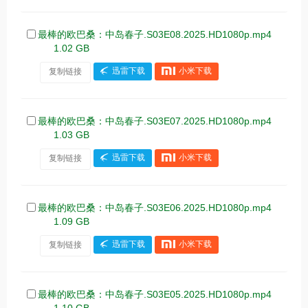
最棒的欧巴桑：中岛春子.S03E08.2025.HD1080p.mp4
1.02 GB
复制链接
迅雷下载
小米下载
最棒的欧巴桑：中岛春子.S03E07.2025.HD1080p.mp4
1.03 GB
复制链接
迅雷下载
小米下载
最棒的欧巴桑：中岛春子.S03E06.2025.HD1080p.mp4
1.09 GB
复制链接
迅雷下载
小米下载
最棒的欧巴桑：中岛春子.S03E05.2025.HD1080p.mp4
1.10 GB