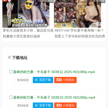
下载地址
最棒的欧巴桑：中岛春子.S03E11.2025.HD1080p.mp4
复制链接
迅雷下载
小米路由
最棒的欧巴桑：中岛春子.S03E10.2025.HD1080p.mp4
复制链接
迅雷下载
小米路由