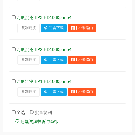
万般沉沦.EP3.HD1080p.mp4
复制链接
迅雷下载
小米路由
万般沉沦.EP2.HD1080p.mp4
复制链接
迅雷下载
小米路由
万般沉沦.EP1.HD1080p.mp4
复制链接
迅雷下载
小米路由
全选
批量复制
违规资源投诉与举报