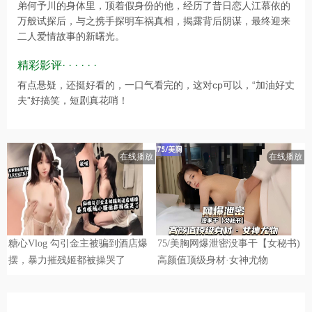
弟何予川的身体里，顶着假身份的他，经历了昔日恋人江慕依的
万般试探后，与之携手探明车祸真相，揭露背后阴谋，最终迎来
二人爱情故事的新曙光。
精彩影评· · · · · ·
有点悬疑，还挺好看的，一口气看完的，这对cp可以，“加油好丈
夫”好搞笑，短剧真花哨！