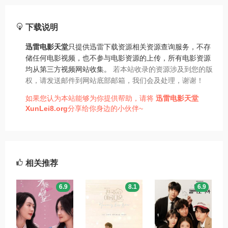
下载说明
迅雷电影天堂
只提供迅雷下载资源相关资源查询服务，不存
储任何电影视频，也不参与电影资源的上传，所有电影资源
均从第三方视频网站收集。
若本站收录的资源涉及到您的版
权，请发送邮件到网站底部邮箱，我们会及处理，谢谢！
如果您认为本站能够为你提供帮助，请将
迅雷电影天堂
XunLei8.org
分享给你身边的小伙伴~
相关推荐
6.9
8.1
6.9