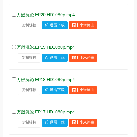
万般沉沦.EP20.HD1080p.mp4
复制链接
迅雷下载
小米路由
万般沉沦.EP19.HD1080p.mp4
复制链接
迅雷下载
小米路由
万般沉沦.EP18.HD1080p.mp4
复制链接
迅雷下载
小米路由
万般沉沦.EP17.HD1080p.mp4
复制链接
迅雷下载
小米路由