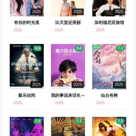
2025
2025
2025
有你的时光里
比天堂还美丽
加利福尼亚旅馆
2025
2025
2025
6.6
8.6
7.1
2025
2025
2025
极乐凶间
我的事说来话长～
仙台有树
2025・春～
2025
2025
2025
7.5
7.7
7.3