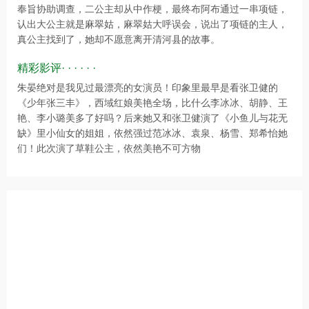
奉旨协助调查，二公主却从中作梗，最终布阿布通过一串项链，
认出大公主就是麻翠姑，麻翠姑大呼误会，说出了项链的主人，
真公主找到了，她却不愿意离开清河县的故事。
精彩影评· · · · · ·
朱晏绝对是我见过最漂亮的女演员！印象里最早是看张卫健的
《少年张三丰》，西域红娘美艳全场，比什么李冰冰、胡静、王
艳、李小璐美多了好吗？后来她又和张卫健演了《小鱼儿与花无
缺》里小仙女的姐姐，依然强过范冰冰、袁泉、杨雪、郑希怡她
们！此次演了草鞋公主，依然美艳不可方物