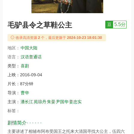
毛驴县令之草鞋公主
豆
5.5分
收录高清资源
2
个，最后更新于
2024-10-23 18:01:30
地区：
中国大陆
语言：
汉语普通话
类型：
喜剧
上映：
2016-09-04
片长：
87分钟
导演：
曹华
主演：
潘长江
苑琼丹
朱晏
尹国华
姜忠实
标签：
剧情简介· · · · · ·
主要讲述了相辅布阿布受国王之托来大清国寻找大公主，伍四六