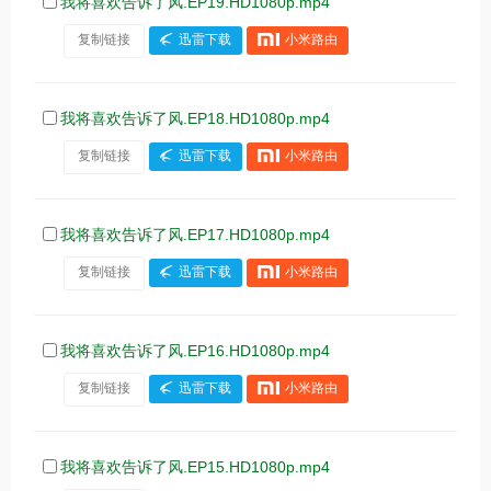
我将喜欢告诉了风.EP19.HD1080p.mp4
复制链接
迅雷下载
小米路由
我将喜欢告诉了风.EP18.HD1080p.mp4
复制链接
迅雷下载
小米路由
我将喜欢告诉了风.EP17.HD1080p.mp4
复制链接
迅雷下载
小米路由
我将喜欢告诉了风.EP16.HD1080p.mp4
复制链接
迅雷下载
小米路由
我将喜欢告诉了风.EP15.HD1080p.mp4