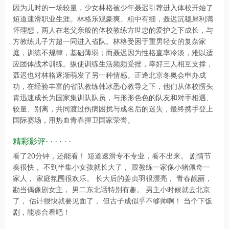
因为儿时的一场较量，少女林格被少年聂迟引荐进入体校开始了
短道速滑职业生涯。林格乐观豪爽、粗中有细，聂迟沉稳犀利满
怀理想，两人在老父亲般的体校教练方世忠的爱护之下成长，与
方教练儿子方超一同进入省队。林格受困于重男轻女的复杂家
庭，训练不规律，基础薄弱；而聂迟因为性格直率冷淡，难以适
应团体战术训练。纵使训练生活频频受挫，幸好三人相互支撑，
聂迟也对林格逐渐萌发了另一种情感。正逢北京冬奥会申办成
功，在经验丰富的省队教练韩冰悉心教导之下，他们从体校愣头
青迅速成长为国家集训队队员，与形形色色的队友和对手相遇、
较量、别离，共同渡过伤病困扰与成名后的迷失，最终携手登上
国际赛场，用热血青春捍卫国家荣誉。
精彩影评· · · · · ·
看了20分钟，还能看！ 短道速滑专不专业，看不出来。 剧情节
奏很快， 不到半集小女孩就长大了， 跟教练一家像小猪佩奇一
家人， 家庭氛围很欢乐。 长大后的姜贞羽很漂亮， 青春靓丽，
勘当偶像剧女主， 男二东北话特别有趣。 男主小时候就去北京
了， 估计很快就要见面了， 但古子成似乎不够帅啊！ 当个下饭
剧，能凑合看吧！