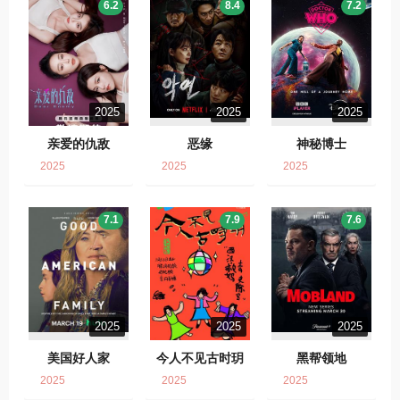
6.2
8.4
7.2
2025
2025
2025
亲爱的仇敌
恶缘
神秘博士
2025
2025
2025
7.1
7.9
7.6
2025
2025
2025
美国好人家
今人不见古时玥
黑帮领地
2025
2025
2025