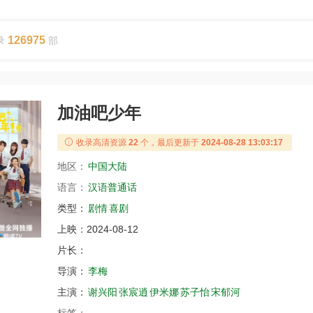
126975
录
部
加油吧少年
收录高清资源
22
个，最后更新于
2024-08-28 13:03:17
地区：
中国大陆
语言：
汉语普通话
类型：
剧情
喜剧
上映：
2024-08-12
片长：
导演：
李梅
主演：
谢兴阳
张宸逍
伊米娜
苏子怡
宋郁河