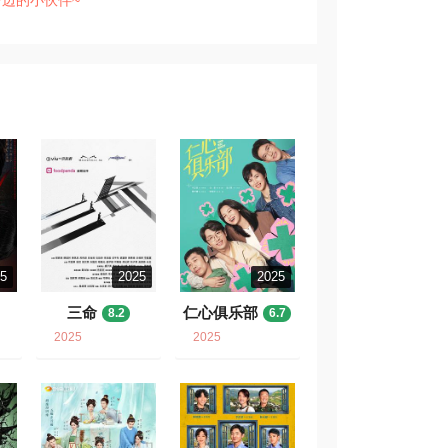
25
2025
2025
三命
仁心俱乐部
8.2
6.7
2025
2025