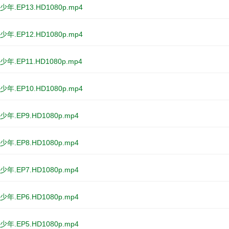
年.EP13.HD1080p.mp4
年.EP12.HD1080p.mp4
年.EP11.HD1080p.mp4
年.EP10.HD1080p.mp4
年.EP9.HD1080p.mp4
年.EP8.HD1080p.mp4
年.EP7.HD1080p.mp4
年.EP6.HD1080p.mp4
年.EP5.HD1080p.mp4