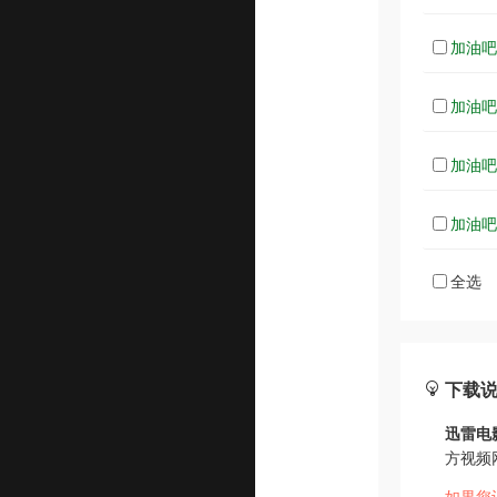
加油吧少
加油吧少
加油吧少
加油吧少
全选
下载
迅雷电
方视频
如果您