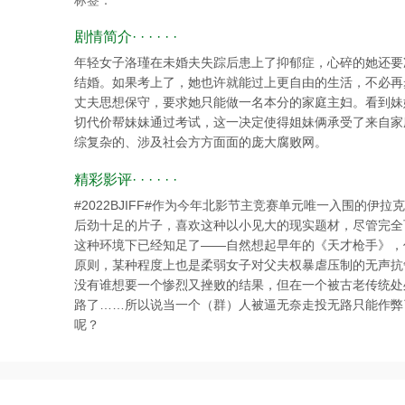
标签：
剧情简介· · · · · ·
年轻女子洛瑾在未婚夫失踪后患上了抑郁症，心碎的她还要
结婚。如果考上了，她也许就能过上更自由的生活，不必再
丈夫思想保守，要求她只能做一名本分的家庭主妇。看到妹
切代价帮妹妹通过考试，这一决定使得姐妹俩承受了来自家
综复杂的、涉及社会方方面面的庞大腐败网。
精彩影评· · · · · ·
#2022BJIFF#作为今年北影节主竞赛单元唯一入围的
后劲十足的片子，喜欢这种以小见大的现实题材，尽管完全
这种环境下已经知足了——自然想起早年的《天才枪手》，
原则，某种程度上也是柔弱女子对父夫权暴虐压制的无声抗
没有谁想要一个惨烈又挫败的结果，但在一个被古老传统处
路了……所以说当一个（群）人被逼无奈走投无路只能作弊
呢？