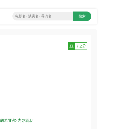
豆
7.2分
胡希亚尔·内尔瓦伊