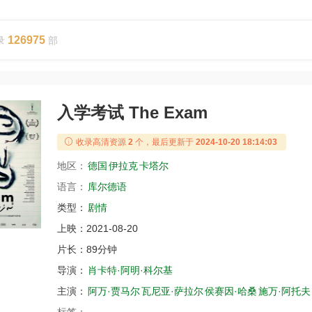
126975
录
部
入学考试 The Exam
收录高清资源
2
个，最后更新于
2024-10-20 18:14:03
地区：
德国
伊拉克
卡塔尔
语言：
库尔德语
类型：
剧情
上映：
2021-08-20
片长：
89分钟
导演：
肖卡特·阿明·科尔基
主演：
阿万·贾马尔
瓦尼亚·萨拉尔
侯赛因·哈桑
施万·阿托夫