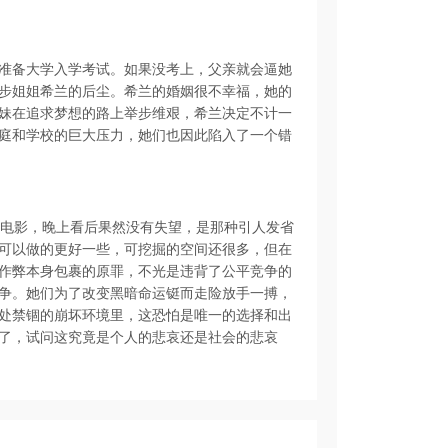
准备大学入学考试。如果没考上，父亲就会逼她
步姐姐希兰的后尘。希兰的婚姻很不幸福，她的
妹在追求梦想的路上举步维艰，希兰决定不计一
庭和学校的巨大压力，她们也因此陷入了一个错
伊拉克电影，晚上看后果然没有失望，是那种引人发省
可以做的更好一些，可挖掘的空间还很多，但在
作弊本身包裹的原罪，不光是违背了公平竞争的
争。她们为了改变黑暗命运铤而走险放手一搏，
处禁锢的崩坏环境里，这恐怕是唯一的选择和出
了，试问这究竟是个人的悲哀还是社会的悲哀