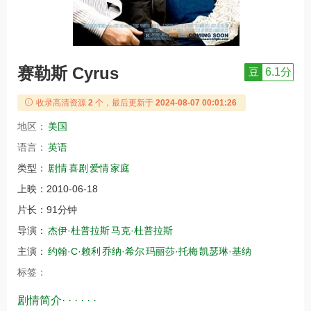
赛勒斯 Cyrus
豆
6.1分
收录高清资源
2
个，最后更新于
2024-08-07 00:01:26
地区：
美国
语言：
英语
类型：
剧情
喜剧
爱情
家庭
上映：
2010-06-18
片长：
91分钟
导演：
杰伊·杜普拉斯
马克·杜普拉斯
主演：
约翰·C·赖利
乔纳·希尔
玛丽莎·托梅
凯瑟琳·基纳
标签：
剧情简介· · · · · ·