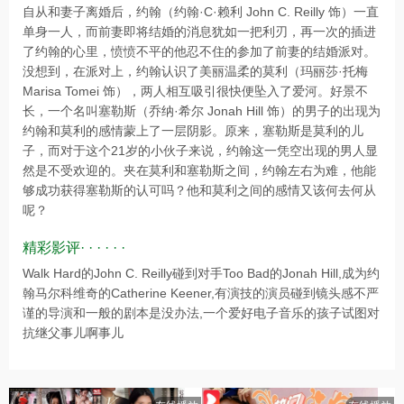
自从和妻子离婚后，约翰（约翰·C·赖利 John C. Reilly 饰）一直
单身一人，而前妻即将结婚的消息犹如一把利刃，再一次的插进
了约翰的心里，愤愤不平的他忍不住的参加了前妻的结婚派对。
没想到，在派对上，约翰认识了美丽温柔的莫利（玛丽莎·托梅
Marisa Tomei 饰），两人相互吸引很快便坠入了爱河。好景不
长，一个名叫塞勒斯（乔纳·希尔 Jonah Hill 饰）的男子的出现为
约翰和莫利的感情蒙上了一层阴影。原来，塞勒斯是莫利的儿
子，而对于这个21岁的小伙子来说，约翰这一凭空出现的男人显
然是不受欢迎的。夹在莫利和塞勒斯之间，约翰左右为难，他能
够成功获得塞勒斯的认可吗？他和莫利之间的感情又该何去何从
呢？
精彩影评· · · · · ·
Walk Hard的John C. Reilly碰到对手Too Bad的Jonah Hill,成为约
翰马尔科维奇的Catherine Keener,有演技的演员碰到镜头感不严
谨的导演和一般的剧本是没办法,一个爱好电子音乐的孩子试图对
抗继父事儿啊事儿