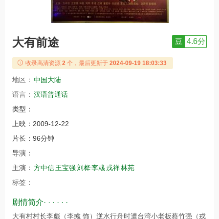
大有前途
豆
4.6分
收录高清资源
2
个，最后更新于
2024-09-19 18:03:33
地区：
中国大陆
语言：
汉语普通话
类型：
上映：
2009-12-22
片长：
96分钟
导演：
主演：
方中信
王宝强
刘桦
李彧
戎祥
林苑
标签：
剧情简介· · · · · ·
大有村村长李彪（李彧 饰）逆水行舟时遭台湾小老板蔡竹强（戎