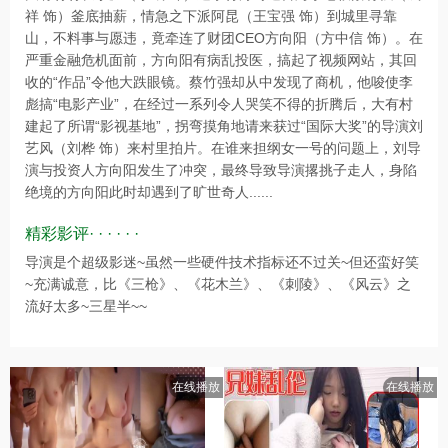
祥 饰）釜底抽薪，情急之下派阿昆（王宝强 饰）到城里寻靠
山，不料事与愿违，竟牵连了财团CEO方向阳（方中信 饰）。在
严重金融危机面前，方向阳有病乱投医，搞起了视频网站，其回
收的“作品”令他大跌眼镜。蔡竹强却从中发现了商机，他唆使李
彪搞“电影产业”，在经过一系列令人哭笑不得的折腾后，大有村
建起了所谓“影视基地”，拐弯摸角地请来获过“国际大奖”的导演刘
艺风（刘桦 饰）来村里拍片。在谁来担纲女一号的问题上，刘导
演与投资人方向阳发生了冲突，最终导致导演撂挑子走人，身陷
绝境的方向阳此时却遇到了旷世奇人......
精彩影评· · · · · ·
导演是个超级影迷~虽然一些硬件技术指标还不过关~但还蛮好笑
~充满诚意，比《三枪》、《花木兰》、《刺陵》、《风云》之
流好太多~三星半~~