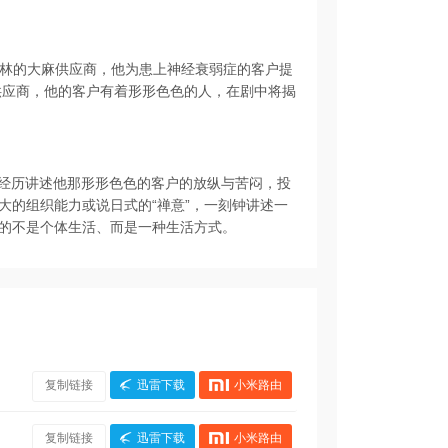
个布鲁克林的大麻供应商，他为患上神经衰弱症的客户提
好的大麻供应商，他的客户有着形形色色的人，在剧中将揭
的送货经历讲述他那形形色色的客户的放纵与苦闷，投
大的组织能力或说日式的“禅意”，一刻钟讲述一
的不是个体生活、而是一种生活方式。
复制链接
迅雷下载
小米路由
复制链接
迅雷下载
小米路由