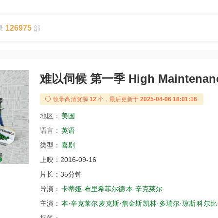
126975
录
部
难以伺候 第一季 High Maintenanc
收录高清资源
12
个，最后更新于
2025-04-06 18:01:16
地区：
美国
语言：
英语
类型：
喜剧
上映：
2016-09-16
片长：
35分钟
导演：
卡蒂娅·布里希菲尔德
本·辛克莱尔
主演：
本·辛克莱尔
麦克斯·詹金斯
凯林·多瑞尔·琼斯
科尔比