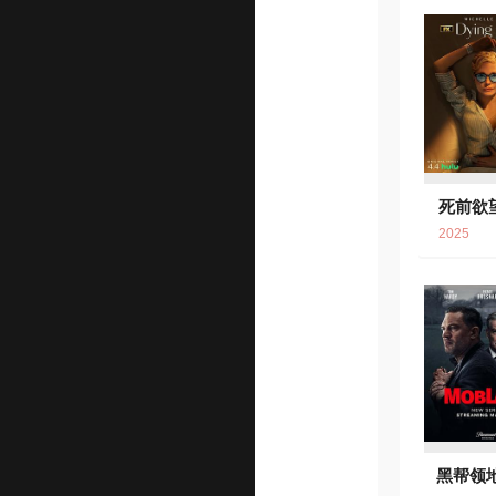
死前欲
8.
2025
黑帮领