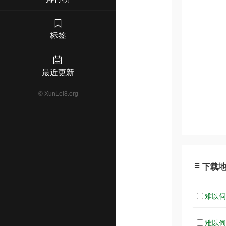
标签
最近更新
©
XunLei8.org
下载
难以伺候
难以伺候