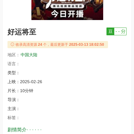
好运将至
豆
- - 分
收录高清资源
24
个，最后更新于
2025-03-13 18:02:50
地区：
中国大陆
语言：
类型：
上映：
2025-02-26
片长：
10分钟
导演：
主演：
标签：
剧情简介· · · · · ·