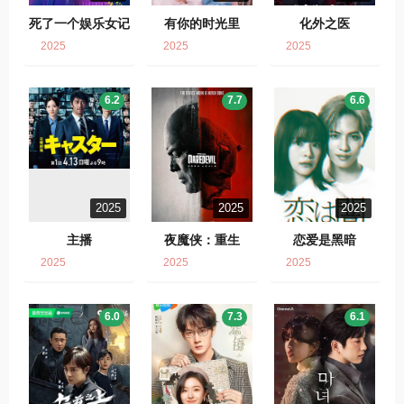
死了一个娱乐女记
有你的时光里
化外之医
者之后
2025
2025
2025
6.2
7.7
6.6
2025
2025
2025
主播
夜魔侠：重生
恋爱是黑暗
2025
2025
2025
6.0
7.3
6.1