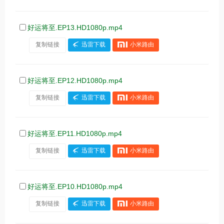
好运将至.EP13.HD1080p.mp4
复制链接
迅雷下载
小米路由
好运将至.EP12.HD1080p.mp4
复制链接
迅雷下载
小米路由
好运将至.EP11.HD1080p.mp4
复制链接
迅雷下载
小米路由
好运将至.EP10.HD1080p.mp4
复制链接
迅雷下载
小米路由