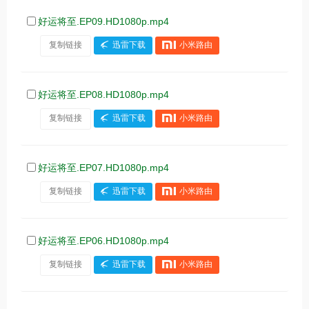
好运将至.EP09.HD1080p.mp4
复制链接
迅雷下载
小米路由
好运将至.EP08.HD1080p.mp4
复制链接
迅雷下载
小米路由
好运将至.EP07.HD1080p.mp4
复制链接
迅雷下载
小米路由
好运将至.EP06.HD1080p.mp4
复制链接
迅雷下载
小米路由