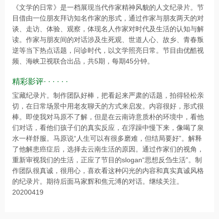
《文学的日常》是一档展现当代作家精神风貌的人文纪录片。节
目借由一位朋友拜访知名作家的形式，通过作家与朋友两天的对
谈、走访、体验、观察，体现名人作家对时代及生活的认知与解
读。作家与朋友间的对话涉及生死观、世道人心、故乡、青春叛
逆等当下热点话题，问诊时代，以文学照亮日常。节目由优酷视
频、海峡卫视联合出品，共5期，每期45分钟。
精彩影评· · · · · ·
宝藏纪录片。制作团队好棒，把看起来严肃的话题，拍得轻松亲
切，在日常场景中用老友聊天的方式来启发。内容很好，形式很
棒。即使我对马原不了解，但是在云南诗意质朴的环境中，看他
们对话，看他们孩子们的真实反应，在浮躁中慢下来，像喝了泉
水一样舒服。马原说“人生可以有很多磨难，但结局要好”。解释
了他解患癌症后，选择去云南生活的原因。通过作家们的视角，
重新审视我们的生活，正应了节目的slogan“思想反刍生活”。制
作团队很真诚，很用心，喜欢看这种闪光的内容和真实真诚风格
的纪录片。期待后面马家辉和焦元溥的对话。继续关注。
20200419