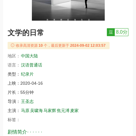
文学的日常
豆
8.0分
收录高清资源
10
个，最后更新于
2024-09-02 12:03:57
地区：
中国大陆
语言：
汉语普通话
类型：
纪录片
上映：
2020-04-16
片长：
55分钟
导演：
王圣志
主演：
马原
吴啸海
马家辉
焦元溥
麦家
标签：
剧情简介· · · · · ·